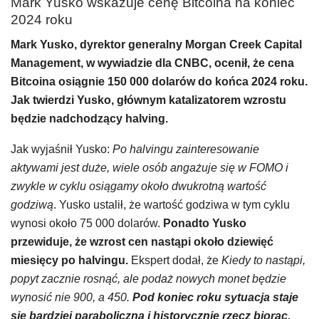
Mark Yusko wskazuje cenę Bitcoina na koniec
2024 roku
Mark Yusko, dyrektor generalny Morgan Creek Capital
Management, w wywiadzie dla CNBC, ocenił, że cena
Bitcoina osiągnie 150 000 dolarów do końca 2024 roku.
Jak twierdzi Yusko, głównym katalizatorem wzrostu
będzie nadchodzący halving.
Jak wyjaśnił Yusko:
Po halvingu zainteresowanie
aktywami jest duże, wiele osób angażuje się w FOMO i
zwykle w cyklu osiągamy około dwukrotną wartość
godziwą
. Yusko ustalił, że wartość godziwa w tym cyklu
wynosi około 75 000 dolarów.
Ponadto Yusko
przewiduje, że wzrost cen nastąpi około dziewięć
miesięcy po halvingu.
Ekspert dodał, że
Kiedy to nastąpi,
popyt zacznie rosnąć, ale podaż nowych monet będzie
wynosić nie 900, a 450.
Pod koniec roku sytuacja staje
się bardziej paraboliczna i historycznie rzecz biorąc,