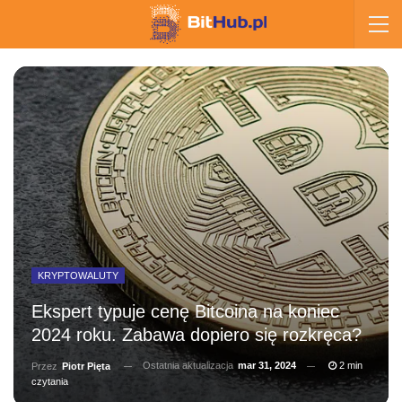
KRYPTOWALUTY
Ekspert typuje cenę Bitcoina na koniec
2024 roku. Zabawa dopiero się rozkręca?
Ostatnia aktualizacja
mar 31, 2024
2 min
Przez
Piotr Pięta
czytania