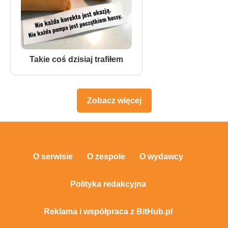
Takie coś dzisiaj trafiłem
Zobacz więcej
O serwisie
O zespole
O wydawcy
Polityka redakcyjna
Reklama i współpraca z BitHub.pl