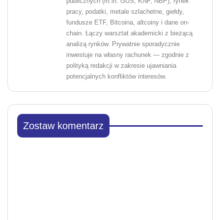
publicznych (m.in. GUS, KNF, NBP), rynek
pracy, podatki, metale szlachetne, giełdy,
fundusze ETF, Bitcoina, altcoiny i dane on-
chain. Łączy warsztat akademicki z bieżącą
analizą rynków. Prywatnie sporadycznie
inwestuje na własny rachunek — zgodnie z
polityką redakcji w zakresie ujawniania
potencjalnych konfliktów interesów.
Zostaw komentarz