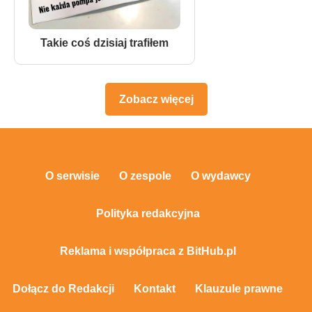
Takie coś dzisiaj trafiłem
Zobacz więcej
O serwisie
O zespole
O wydawcy
Polityka redakcyjna
Reklama i współpraca z BitHub.pl
Dołącz do Redakcji
Kontakt
Klauzule prawne