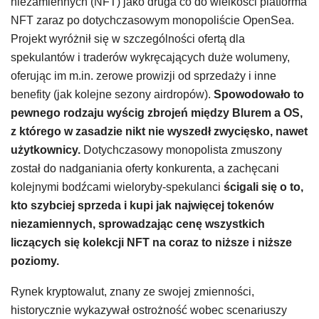
niezamiennych (NFT) jako druga co do wielkości platforma
NFT zaraz po dotychczasowym monopoliście OpenSea.
Projekt wyróżnił się w szczególności ofertą dla
spekulantów i traderów wykręcających duże wolumeny,
oferując im m.in. zerowe prowizji od sprzedaży i inne
benefity (jak kolejne sezony airdropów).
Spowodowało to
pewnego rodzaju wyścig zbrojeń między Blurem a OS,
z którego w zasadzie nikt nie wyszedł zwycięsko, nawet
użytkownicy.
Dotychczasowy monopolista zmuszony
został do nadganiania oferty konkurenta, a zachęcani
kolejnymi bodźcami wieloryby-spekulanci
ścigali się o to,
kto szybciej sprzeda i kupi jak najwięcej tokenów
niezamiennych, sprowadzając cenę wszystkich
liczących się kolekcji NFT na coraz to niższe i niższe
poziomy.
Rynek kryptowalut, znany ze swojej zmienności,
historycznie wykazywał ostrożność wobec scenariuszy