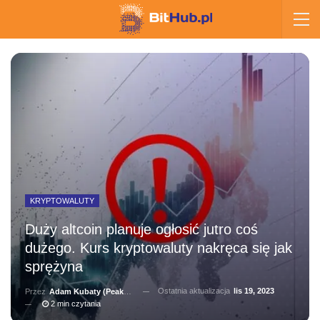
KRYPTOWALUTY
Duży altcoin planuje ogłosić jutro coś
dużego. Kurs kryptowaluty nakręca się jak
sprężyna
Ostatnia aktualizacja
lis 19, 2023
Przez
Adam Kubaty (peakhunter)
2 min czytania