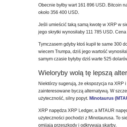
Obecnie byłby wart 161 896 USD. Bitcoin n
około 356 400 USD.
Jeśli umieścić taką samą kwotę w XRP w sie
jego skrytki wynosiłaby 111 785 USD. Cen
Tymczasem gdyby ktoś kupił te same 300 do
wiecem Trumpa, dziś jego wartość wynosiła
samym czasie byłyby dziś warte 525 dolaró
Wieloryby wolą tę lepszą alte
Niektórzy sugerują, że ekspozycja na XRP i 
zainteresowane byczą alternatywą. W szcze
użyteczność, silny popyt.
Minotaurus (MTA
XRP napędza XRP Ledger, a MTAUR napędza
użyteczności pochodzi z Minotaurusa. To sieć
omijają przeszkody i odkrywają skarby.