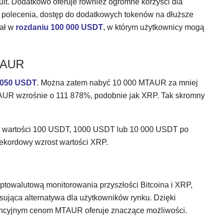
lt. Dodatkowo oferuje również ogromne korzyści dla
 polecenia, dostęp do dodatkowych tokenów na dłuższe
ał w
rozdaniu 100 000 USDT
, w którym użytkownicy mogą
MTAUR
2050 USDT
. Można zatem nabyć 10 000 MTAUR za mniej
TAUR wzrośnie o 111 878%, podobnie jak XRP. Tak skromny
o wartości 100 USDT, 1000 USDT lub 10 000 USDT po
rekordowy wzrost wartości XRP.
towalutową monitorowania przyszłości Bitcoina i XRP,
sująca alternatywa dla użytkowników rynku. Dzięki
rencyjnym cenom MTAUR oferuje znaczące możliwości.