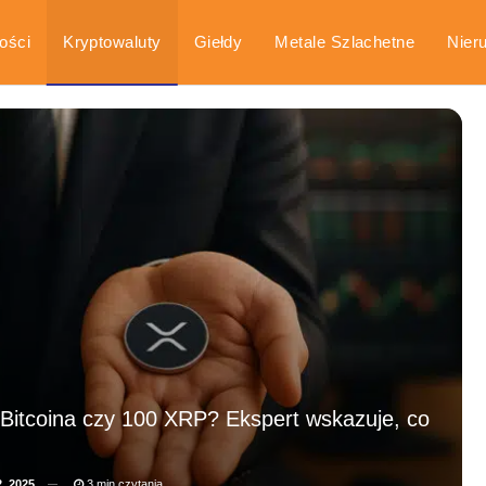
ości
Kryptowaluty
Giełdy
Metale Szlachetne
Nier
arka
Poradniki
Bitcoina czy 100 XRP? Ekspert wskazuje, co
2, 2025
3 min czytania