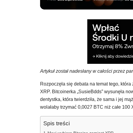
Artykuł został nadesłany w całości przez p
Rozpoczęła się debata na temat tego, która 
XRP. Bitcoinerka „SusieBdds” wysunęła nowe
dentystka, która twierdziła, że sama i jej mą
wolałaby trzymać 0,0027 BTC niż całe 100 
Spis treści
Maxi wybiera Bitcoina zamiast XRP