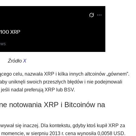
Źródło
X
ącego celu, nazwała XRP i kilka innych altcoinów „gównem”.
aby uniknęli swoich przeszłych błędów i nie podejmowali
jeśli nadal preferują XRP lub BSV.
zne notowania XRP i Bitcoinów na
ywał się inaczej. Dla kontekstu, gdyby ktoś kupił XRP za
momencie, w sierpniu 2013 r. cena wynosiła 0,0058 USD.