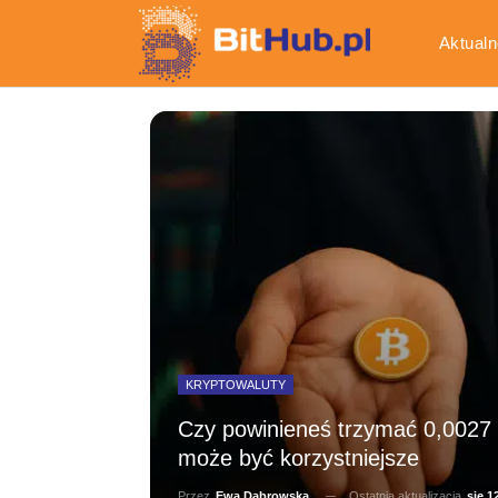
Aktualn
Gospod
KRYPTOWALUTY
Czy powinieneś trzymać 0,0027 
może być korzystniejsze
Ostatnia aktualizacja
sie 1
Przez
Ewa Dąbrowska