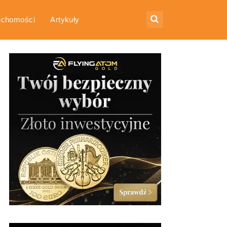
uchomości
Artykuły