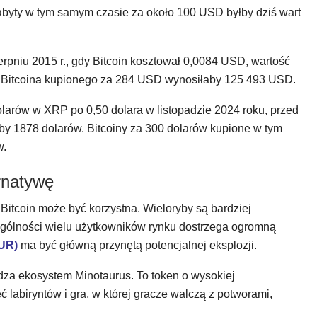
abyty w tym samym czasie za około 100 USD byłby dziś wart
rpniu 2015 r., gdy Bitcoin kosztował 0,0084 USD, wartość
a Bitcoina kupionego za 284 USD wynosiłaby 125 493 USD.
larów w XRP po 0,50 dolara w listopadzie 2024 roku, przed
by 1878 dolarów. Bitcoiny za 300 dolarów kupione w tym
w.
rnatywę
Bitcoin może być korzystna. Wieloryby są bardziej
gólności wielu użytkowników rynku dostrzega ogromną
UR)
ma być główną przynętą potencjalnej eksplozji.
 ekosystem Minotaurus. To token o wysokiej
 labiryntów i gra, w której gracze walczą z potworami,