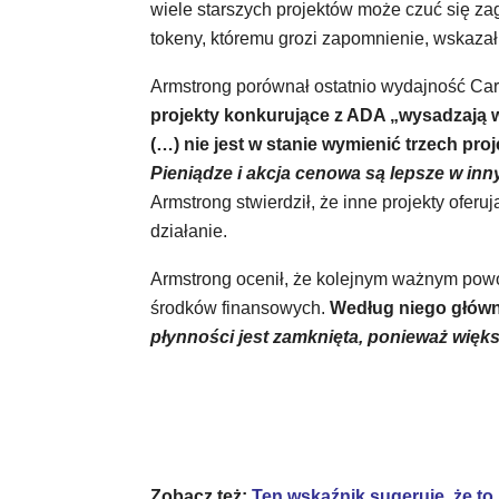
wiele starszych projektów może czuć się za
tokeny, któremu grozi zapomnienie, wskaza
Armstrong porównał ostatnio wydajność Car
projekty konkurujące z ADA „wysadzają w 
(…) nie jest w stanie wymienić trzech pro
Pieniądze i akcja cenowa są lepsze w inn
Armstrong stwierdził, że inne projekty oferuj
działanie.
Armstrong ocenił, że kolejnym ważnym powo
środków finansowych.
Według niego główną
płynności jest zamknięta, ponieważ więks
Zobacz też:
Ten wskaźnik sugeruje, że to