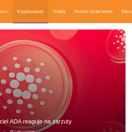
ości
Kryptowaluty
Giełdy
Metale Szlachetne
Nier
arka
Poradniki
ciel ADA reaguje na zarzuty
2 min czytania