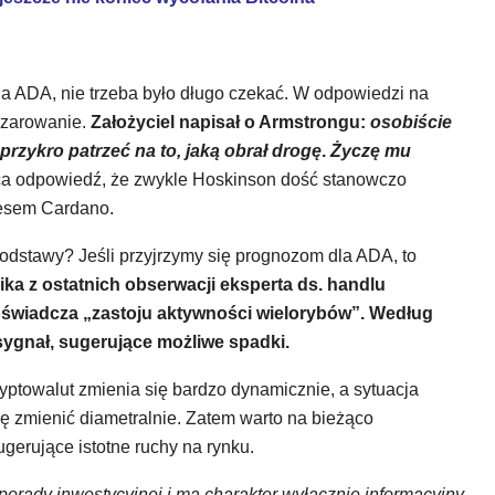
a ADA, nie trzeba było długo czekać. W odpowiedzi na
czarowanie.
Założyciel napisał o Armstrongu:
osobiście
przykro patrzeć na to, jaką obrał drogę
.
Życzę mu
ąca odpowiedź, że zwykle Hoskinson dość stanowczo
resem Cardano.
odstawy? Jeśli przyjrzymy się prognozom dla ADA, to
ka z ostatnich obserwacji eksperta ds. handlu
oświadcza „zastoju aktywności wielorybów”. Według
sygnał, sugerujące możliwe spadki.
yptowalut zmienia się bardzo dynamicznie, a sytuacja
ę zmienić diametralnie. Zatem warto na bieżąco
gerujące istotne ruchy na rynku.
 porady inwestycyjnej i ma charakter wyłącznie informacyjny
.