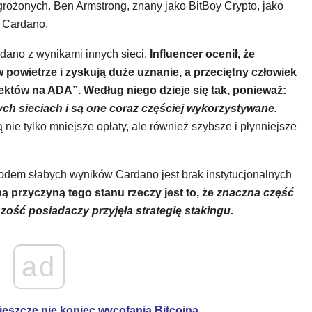
grożonych. Ben Armstrong, znany jako BitBoy Crypto, jako
ł Cardano.
dano z wynikami innych sieci.
Influencer ocenił, że
powietrze i zyskują duże uznanie, a przeciętny człowiek
jektów na ADA”. Według niego dzieje się tak, ponieważ:
ych sieciach i są one coraz częściej wykorzystywane.
ą nie tylko mniejsze opłaty, ale również szybsze i płynniejsze
dem słabych wyników Cardano jest brak instytucjonalnych
 przyczyną tego stanu rzeczy jest to, że
znaczna część
zość posiadaczy przyjęła strategię stakingu.
ad
 jeszcze nie koniec wycofania Bitcoina