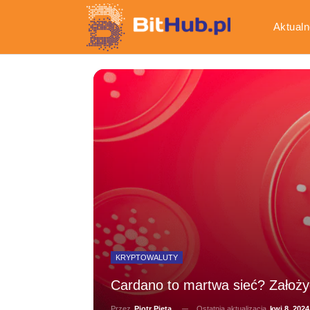
Aktualn
Gospod
KRYPTOWALUTY
Cardano to martwa sieć? Założy
Ostatnia aktualizacja
kwi 8, 2024
Przez
Piotr Pięta