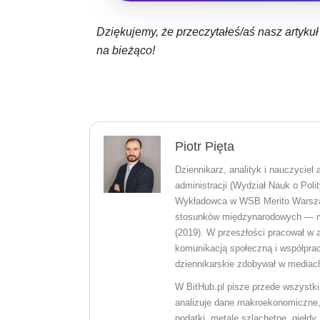
Dziękujemy, że przeczytałeś/aś nasz artyku
na bieżąco!
Piotr Pięta
Dziennikarz, analityk i nauczyciel
administracji (Wydział Nauk o Poli
Wykładowca w WSB Merito Warszawa.
stosunków międzynarodowych — m.i
(2019). W przeszłości pracował w 
komunikacją społeczną i współprac
dziennikarskie zdobywał w mediach
W BitHub.pl pisze przede wszystki
analizuje dane makroekonomiczne, 
podatki, metale szlachetne, giełdy