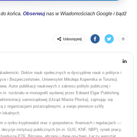
ł do końca.
Obserwuj
nas w Wiadomościach Google i bądź
Udostępnij
 akademicki. Doktor nauk społecznych w dyscyplinie nauk o polityce i
tyce i Bezpieczeństwie, Uniwersytet Mikołaja Kopernika w Toruniu).
 Autor publikacji naukowych z zakresu polityki publicznej i
n. rozdziału w monografii wydanej przez Edward Elgar Publishing
administracji samorządowej (Urząd Miasta Płocka), zajmując się
ą z organizacjami pozarządowymi, a swoje pierwsze szlify
 lokalnych.
m o rynku kryptowalut oraz o gospodarce, finansach i regulacjach —
decyzje instytucji publicznych (m.in. GUS, KNF, NBP), rynek pracy,
, fundusze ETF, Bitcoina, altcoiny i dane on-chain. Łączy warsztat