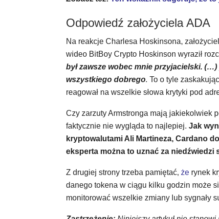
Odpowiedź założyciela ADA
Na reakcje Charlesa Hoskinsona, założyciel
wideo BitBoy Crypto Hoskinson wyraził roz
był zawsze wobec mnie przyjacielski. (…) 
wszystkiego dobrego
.
To o tyle zaskakuj
reagował na wszelkie słowa krytyki pod ad
Czy zarzuty Armstronga mają jakiekolwiek p
faktycznie nie wygląda to najlepiej.
Jak wyni
kryptowalutami Ali Martineza, Cardano d
eksperta można to uznać za niedźwiedzi 
Z drugiej strony trzeba pamiętać,
że
rynek kr
danego tokena w ciągu kilku godzin może si
monitorować wszelkie zmiany lub sygnały su
Zastrzeżenie:
Niniejszy artykuł nie stanowi