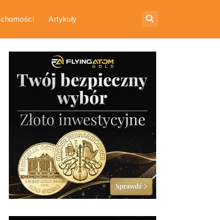
uchomości
Artykuły