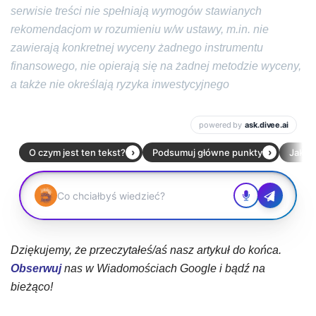
serwisie treści nie spełniają wymogów stawianych
rekomendacjom w rozumieniu w/w ustawy, m.in. nie
zawierają konkretnej wyceny żadnego instrumentu
finansowego, nie opierają się na żadnej metodzie wyceny,
a także nie określają ryzyka inwestycyjnego
Dziękujemy, że przeczytałeś/aś nasz artykuł do końca.
Obserwuj
nas w Wiadomościach Google i bądź na
bieżąco!