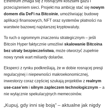
Ethereum zmaga się z rosnącymi kosztami gazu i
przeciążeniem sieci. Projekt ma ambicję stać się
nowym
domem dla DeFi na Bitcoinie
, umożliwiając budowę
aplikacji finansowych, NFT oraz systemów płatności na
warstwie bazowej najstarszej kryptowaluty.
To ruch o ogromnym znaczeniu strategicznym – jeśli
Bitcoin Hyper faktycznie umożliwi
skalowanie Bitcoina
bez utraty bezpieczeństwa
, może otworzyć zupełnie
nowy rynek wart miliardy dolarów.
Eksperci z rynku podkreślają, że w dobie rosnącej presji
regulacyjnej i niepewności makroekonomicznej,
inwestorzy coraz częściej szukają projektów z
realnym
use-case’em
i
silnym zapleczem technologicznym
– a
nie wyłącznie spekulacyjnych memecoinów.
„Kupuj, gdy inni się boją” – aktualne jak nigdy