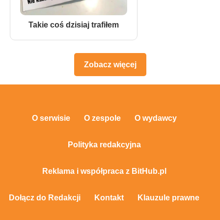
Takie coś dzisiaj trafiłem
Zobacz więcej
O serwisie
O zespole
O wydawcy
Polityka redakcyjna
Reklama i współpraca z BitHub.pl
Dołącz do Redakcji
Kontakt
Klauzule prawne