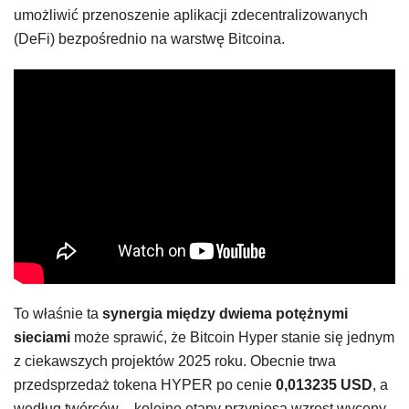
umożliwić przenoszenie aplikacji zdecentralizowanych
(DeFi) bezpośrednio na warstwę Bitcoina.
To właśnie ta
synergia między dwiema potężnymi
sieciami
może sprawić, że Bitcoin Hyper stanie się jednym
z ciekawszych projektów 2025 roku. Obecnie trwa
przedsprzedaż tokena HYPER po cenie
0,013235 USD
, a
według twórców – kolejne etapy przyniosą wzrost wyceny.