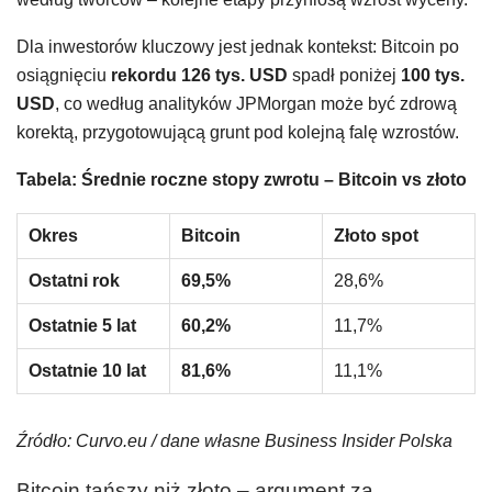
Dla inwestorów kluczowy jest jednak kontekst: Bitcoin po
osiągnięciu
rekordu 126 tys. USD
spadł poniżej
100 tys.
USD
, co według analityków JPMorgan może być zdrową
korektą, przygotowującą grunt pod kolejną falę wzrostów.
Tabela: Średnie roczne stopy zwrotu – Bitcoin vs złoto
Okres
Bitcoin
Złoto spot
Ostatni rok
69,5%
28,6%
Ostatnie 5 lat
60,2%
11,7%
Ostatnie 10 lat
81,6%
11,1%
Źródło: Curvo.eu / dane własne Business Insider Polska
Bitcoin tańszy niż złoto – argument za