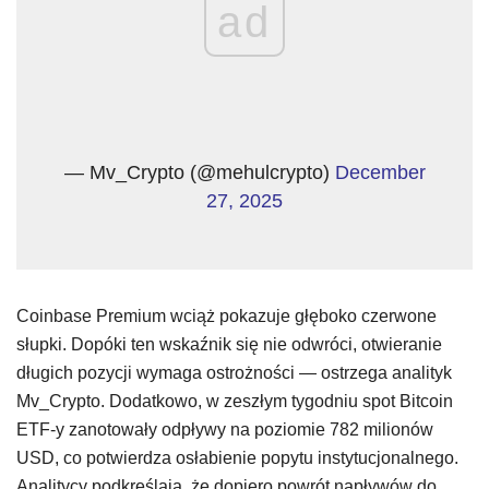
ad
— Mv_Crypto (@mehulcrypto)
December
27, 2025
Coinbase Premium wciąż pokazuje głęboko czerwone
słupki. Dopóki ten wskaźnik się nie odwróci, otwieranie
długich pozycji wymaga ostrożności — ostrzega analityk
Mv_Crypto. Dodatkowo, w zeszłym tygodniu spot Bitcoin
ETF-y zanotowały odpływy na poziomie 782 milionów
USD, co potwierdza osłabienie popytu instytucjonalnego.
Analitycy podkreślają, że dopiero powrót napływów do