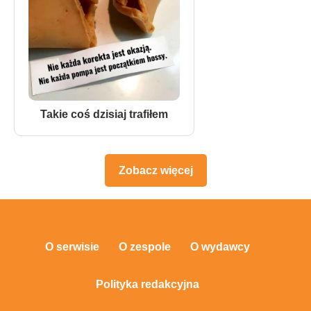
Takie coś dzisiaj trafiłem
Zobacz więcej
O serwisie
O zespole
O wydawcy
Polityka redakcyjna