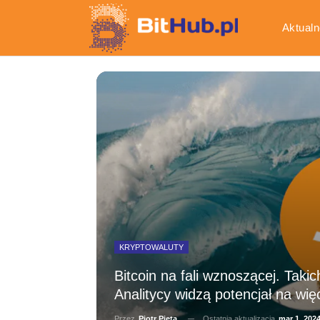
Aktualn
Gospod
KRYPTOWALUTY
Bitcoin na fali wznoszącej. Takic
Analitycy widzą potencjał na wię
Ostatnia aktualizacja
mar 1, 202
Przez
Piotr Pięta