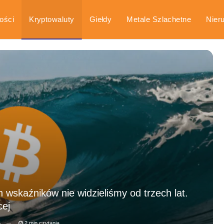
ości
Kryptowaluty
Giełdy
Metale Szlachetne
Nier
arka
Poradniki
h wskaźników nie widzieliśmy od trzech lat.
cej
4
2 min czytania