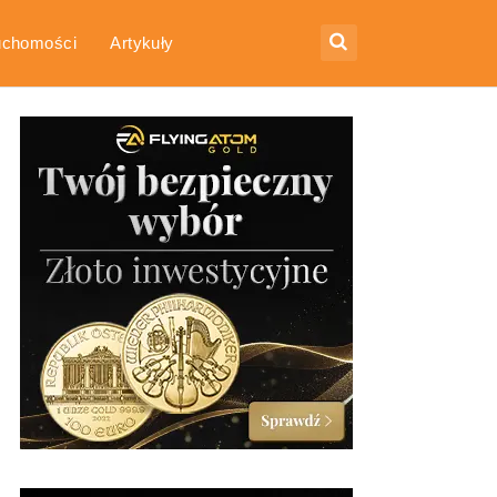
uchomości
Artykuły