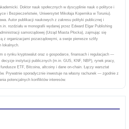
 akademicki. Doktor nauk społecznych w dyscyplinie nauk o polityce i
tyce i Bezpieczeństwie, Uniwersytet Mikołaja Kopernika w Toruniu).
 Autor publikacji naukowych z zakresu polityki publicznej i
n. rozdziału w monografii wydanej przez Edward Elgar Publishing
administracji samorządowej (Urząd Miasta Płocka), zajmując się
ą z organizacjami pozarządowymi, a swoje pierwsze szlify
 lokalnych.
m o rynku kryptowalut oraz o gospodarce, finansach i regulacjach —
decyzje instytucji publicznych (m.in. GUS, KNF, NBP), rynek pracy,
, fundusze ETF, Bitcoina, altcoiny i dane on-chain. Łączy warsztat
ów. Prywatnie sporadycznie inwestuje na własny rachunek — zgodnie z
ania potencjalnych konfliktów interesów.