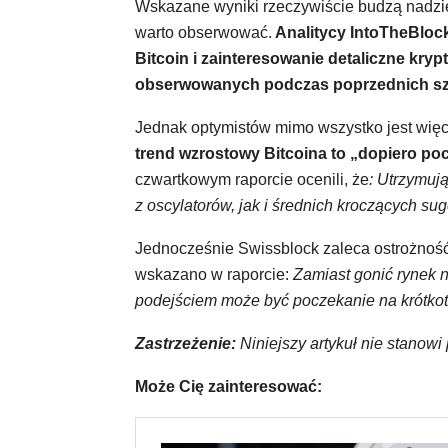
Wskazane wyniki rzeczywiście budzą nadzieję
warto obserwować.
Analitycy IntoTheBlock
Bitcoin i zainteresowanie detaliczne kry
obserwowanych podczas poprzednich sz
Jednak optymistów mimo wszystko jest więc
trend wzrostowy Bitcoina to „dopiero poc
czwartkowym raporcie ocenili, że
: Utrzymuj
z oscylatorów, jak i średnich kroczących su
Jednocześnie Swissblock zaleca ostrożnoś
wskazano w raporcie:
Zamiast gonić rynek 
podejściem może być poczekanie na krótkot
Zastrzeżenie:
Niniejszy artykuł nie stanowi
Może Cię zainteresować: