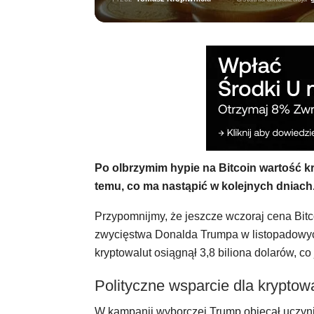
Po olbrzymim hypie na Bitcoin wartość kr
temu, co ma nastąpić w kolejnych dniach
Przypomnijmy, że jeszcze wczoraj cena Bitc
zwycięstwa Donalda Trumpa w listopadowyc
kryptowalut osiągnął 3,8 biliona dolarów, co
Polityczne wsparcie dla kryptow
W kampanii wyborczej Trump obiecał uczyn