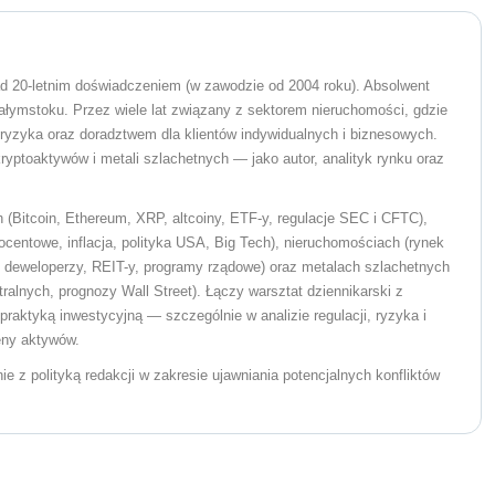
nad 20-letnim doświadczeniem (w zawodzie od 2004 roku). Absolwent
łymstoku. Przez wiele lat związany z sektorem nieruchomości, gdzie
 ryzyka oraz doradztwem dla klientów indywidualnych i biznesowych.
ryptoaktywów i metali szlachetnych — jako autor, analityk rynku oraz
 (Bitcoin, Ethereum, XRP, altcoiny, ETF-y, regulacje SEC i CFTC),
ocentowe, inflacja, polityka USA, Big Tech), nieruchomościach (rynek
 deweloperzy, REIT-y, programy rządowe) oraz metalach szlachetnych
tralnych, prognozy Wall Street). Łączy warsztat dziennikarski z
 praktyką inwestycyjną — szczególnie w analizie regulacji, ryzyka i
eny aktywów.
 z polityką redakcji w zakresie ujawniania potencjalnych konfliktów