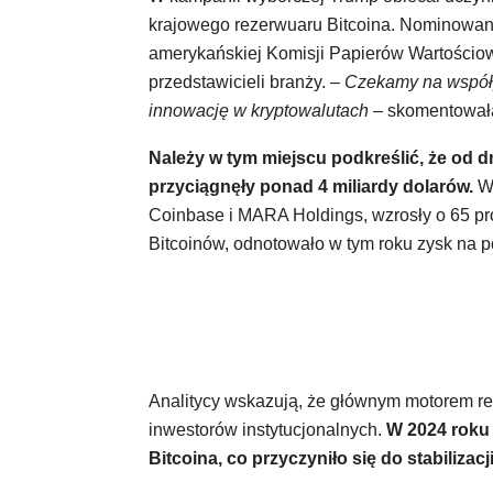
krajowego rezerwuaru Bitcoina. Nominowani
amerykańskiej Komisji Papierów Wartościow
przedstawicieli branży.
– Czekamy na współp
innowację w kryptowalutach –
skomentowała 
Należy w tym miejscu podkreślić, że od d
przyciągnęły ponad 4 miliardy dolarów.
W 
Coinbase i MARA Holdings, wzrosły o 65 pro
Bitcoinów, odnotowało w tym roku zysk na p
Analitycy wskazują, że głównym motorem re
inwestorów instytucjonalnych.
W 2024 roku 
Bitcoina, co przyczyniło się do stabilizac