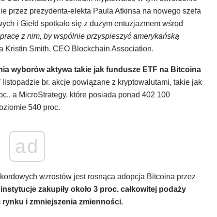
e przez prezydenta-elekta Paula Atkinsa na nowego szefa
ych i Giełd spotkało się z dużym entuzjazmem wśrod
racę z nim, by wspólnie przyspieszyć amerykańską
Kristin Smith, CEO Blockchain Association.
nia wyborów aktywa takie jak fundusze ETF na Bitcoina
listopadzie br. akcje powiązane z kryptowalutami, takie jak
c., a MicroStrategy, które posiada ponad 402 100
oziomie 540 proc.
ad
kordowych wzrostów jest rosnąca adopcja Bitcoina przez
instytucje zakupiły około 3 proc. całkowitej podaży
ji rynku i zmniejszenia zmienności.