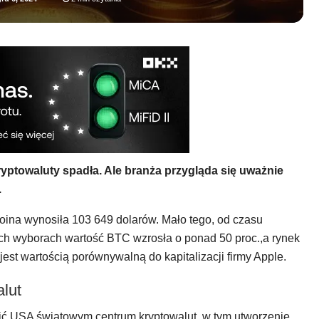
yptowaluty spadła. Ale branża przygląda się uważnie
.
oina wynosiła 103 649 dolarów. Mało tego, od czasu
h wyborach wartość BTC wzrosła o ponad 50 proc.,a rynek
 jest wartością porównywalną do kapitalizacji firmy Apple.
alut
ić USA światowym centrum kryptowalut, w tym utworzenie