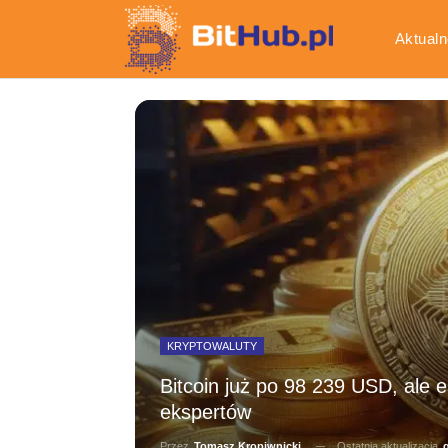
Aktualn
Gospod
KRYPTOWALUTY
Bitcoin już po 98 239 USD, ale 
ekspertów
Ostatnia aktualizacja
g
Przez
Tomasz Kropiwnicki