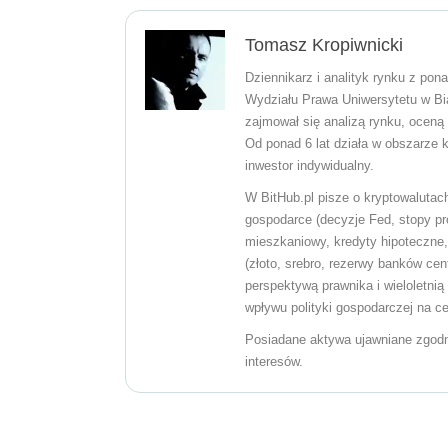
Tomasz Kropiwnicki
Dziennikarz i analityk rynku z po
Wydziału Prawa Uniwersytetu w Bia
zajmował się analizą rynku, oceną
Od ponad 6 lat działa w obszarze k
inwestor indywidualny.
W BitHub.pl pisze o kryptowalutach
gospodarce (decyzje Fed, stopy pr
mieszkaniowy, kredyty hipoteczne,
(złoto, srebro, rezerwy banków cen
perspektywą prawnika i wieloletnią
wpływu polityki gospodarczej na c
Posiadane aktywa ujawniane zgodnie
interesów.