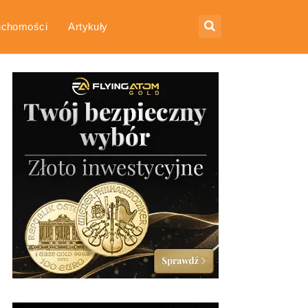
uchomości
Artykuły