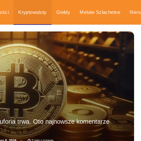
ości
Kryptowaluty
Giełdy
Metale Szlachetne
Nier
arka
Poradniki
euforia trwa. Oto najnowsze komentarze
ru 6, 2024
2 min czytania