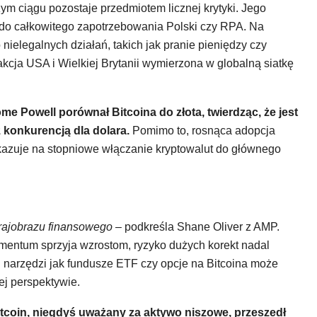
m ciągu pozostaje przedmiotem licznej krytyki. Jego
do całkowitego zapotrzebowania Polski czy RPA. Na
ielegalnych działań, takich jak pranie pieniędzy czy
akcja USA i Wielkiej Brytanii wymierzona w globalną siatkę
 Powell porównał Bitcoina do złota, twierdząc, że jest
 konkurencją dla dolara.
Pomimo to, rosnąca adopcja
kazuje na stopniowe włączanie kryptowalut do głównego
krajobrazu finansowego –
podkreśla Shane Oliver z AMP.
entum sprzyja wzrostom, ryzyko dużych korekt nadal
ch narzędzi jak fundusze ETF czy opcje na Bitcoina może
j perspektywie.
tcoin, niegdyś uważany za aktywo niszowe, przeszedł