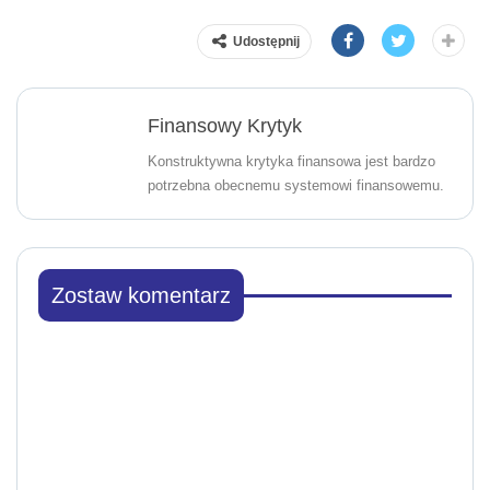
Udostępnij
Finansowy Krytyk
Konstruktywna krytyka finansowa jest bardzo
potrzebna obecnemu systemowi finansowemu.
Zostaw komentarz