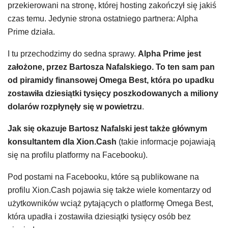
przekierowani na stronę, której hosting zakończył się jakiś
czas temu. Jedynie strona ostatniego partnera: Alpha
Prime działa.
I tu przechodzimy do sedna sprawy.
Alpha Prime jest
założone, przez Bartosza Nafalskiego. To ten sam pan
od piramidy finansowej Omega Best, która po upadku
zostawiła dziesiątki tysięcy poszkodowanych a miliony
dolarów rozpłynęły się w powietrzu
.
Jak się okazuje Bartosz Nafalski jest także głównym
konsultantem dla Xion.Cash
(takie informacje pojawiają
się na profilu platformy na Facebooku).
Pod postami na Facebooku, które są publikowane na
profilu Xion.Cash pojawia się także wiele komentarzy od
użytkowników wciąż pytających o platformę Omega Best,
która upadła i zostawiła dziesiątki tysięcy osób bez