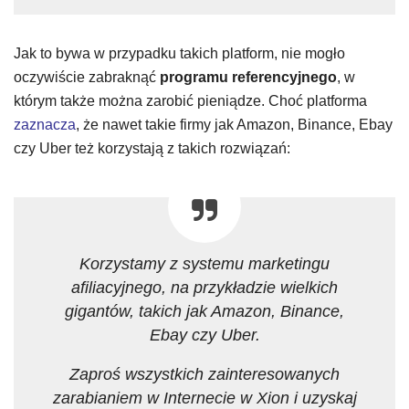
Jak to bywa w przypadku takich platform, nie mogło
oczywiście zabraknąć
programu referencyjnego
, w
którym także można zarobić pieniądze. Choć platforma
zaznacza
, że nawet takie firmy jak Amazon, Binance, Ebay
czy Uber też korzystają z takich rozwiązań:
Korzystamy z systemu marketingu
afiliacyjnego, na przykładzie wielkich
gigantów, takich jak Amazon, Binance,
Ebay czy Uber.
Zaproś wszystkich zainteresowanych
zarabianiem w Internecie w Xion i uzyskaj