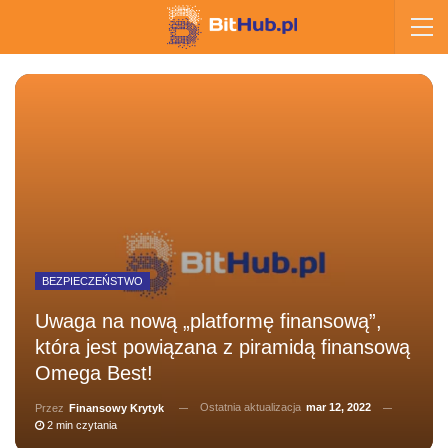
BEZPIECZEŃSTWO
Uwaga na nową „platformę finansową”,
która jest powiązana z piramidą finansową
Omega Best!
Ostatnia aktualizacja
mar 12, 2022
Przez
Finansowy Krytyk
2 min czytania