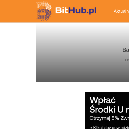
Aktualn
Gospod
Ba
Pr