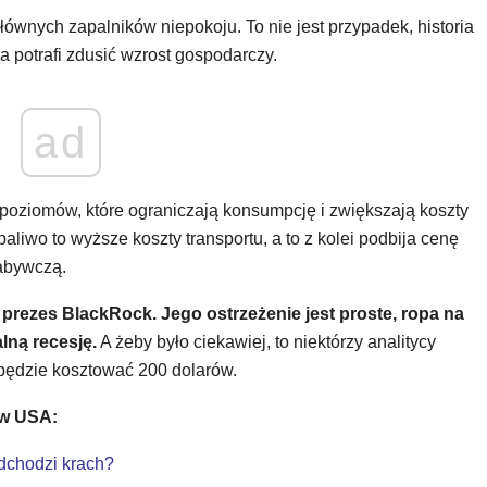
ównych zapalników niepokoju. To nie jest przypadek, historia
a potrafi zdusić wzrost gospodarczy.
ad
 poziomów, które ograniczają konsumpcję i zwiększają koszty
aliwo to wyższe koszty transportu, a to z kolei podbija cenę
nabywczą.
 prezes BlackRock. Jego ostrzeżenie jest proste, ropa na
ną recesję.
A żeby było ciekawiej, to niektórzy analitycy
 będzie kosztować 200 dolarów.
 w USA:
dchodzi krach?