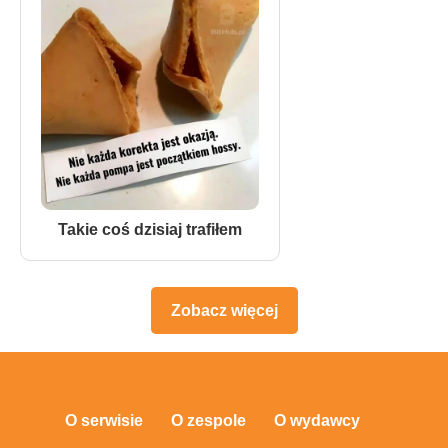
Takie coś dzisiaj trafiłem
Zobacz więcej
O serwisie
O zespole
O wydawcy