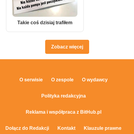
Takie coś dzisiaj trafiłem
Zobacz więcej
O serwisie
O zespole
O wydawcy
Polityka redakcyjna
Reklama i współpraca z BitHub.pl
Dołącz do Redakcji
Kontakt
Klauzule prawne