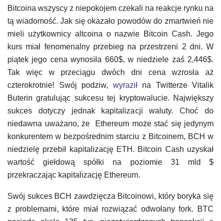
Bitcoina wszyscy z niepokojem czekali na reakcje rynku na
tą wiadomość. Jak się okazało powodów do zmartwień nie
mieli użytkownicy altcoina o nazwie Bitcoin Cash. Jego
kurs miał fenomenalny przebieg na przestrzeni 2 dni. W
piątek jego cena wynosiła 660$, w niedziele zaś 2,446$.
Tak więc w przeciągu dwóch dni cena wzrosła aż
czterokrotnie! Swój podziw,
wyraził
na Twitterze Vitalik
Buterin gratulując sukcesu tej kryptowalucie. Największy
sukces dotyczy jednak kapitalizacji waluty. Choć do
niedawna uważano, że Ethereum może stać się jedynym
konkurentem w bezpośrednim starciu z Bitcoinem, BCH w
niedzielę przebił kapitalizację ETH. Bitcoin Cash uzyskał
wartość giełdową spółki na poziomie 31 mld $
przekraczając kapitalizację Ethereum.
Swój sukces BCH zawdzięcza Bitcoinowi, który boryka się
z problemami, które miał rozwiązać odwołany fork. BTC