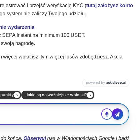
rejestrować i przejść weryfikację KYC (
tutaj założysz konto
ego system nie zaliczy Twojego udziału.
nie wydarzenia
.
z SEPA Instant na minimum 100 USDT.
z swoją nagrodę.
Im więcej wpłacisz, tym więcej losów zdobędziesz. Akcja
ł do końca.
Obserwuj
nas w Wiadomościach Google i bądź