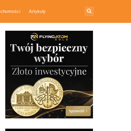
uchomości
Artykuły