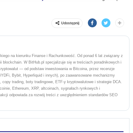
Udostępnij
kiego na kierunku Finanse i Rachunkowość. Od ponad 6 lat związany z
i blockchain. W BitHub.pl specjalizuje się w treściach poradnikowych i
ryptowalut — od podstaw inwestowania w Bitcoina, przez recenzje
 BYDFi, Bybit, Hyperliquid i innych), po zaawansowane mechanizmy
s, copy trading, boty tradingowe, ETF-y kryptowalutowe i strategie DCA.
coinie, Ethereum, XRP, altcoinach, sygnałach rynkowych i
dakcji odpowiada za rozwój treści z uwzględnieniem standardów SEO