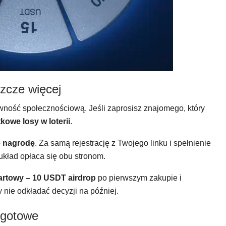
zcze więcej
wność społecznościową. Jeśli zaprosisz znajomego, który
kowe losy w loterii
.
e nagrodę
. Za samą rejestrację z Twojego linku i spełnienie
układ opłaca się obu stronom.
artowy – 10 USDT airdrop
po pierwszym zakupie i
nie odkładać decyzji na później.
i gotowe