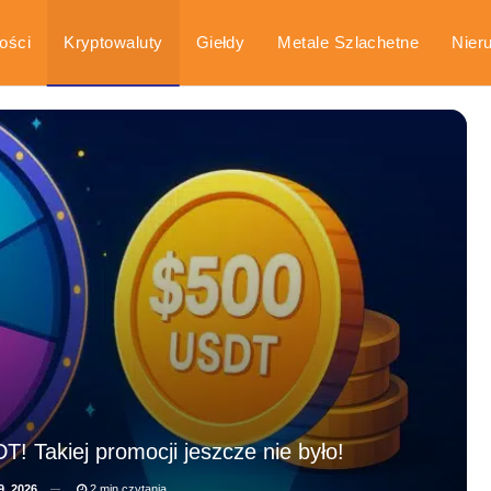
ości
Kryptowaluty
Giełdy
Metale Szlachetne
Nier
arka
Poradniki
! Takiej promocji jeszcze nie było!
9, 2026
2 min czytania