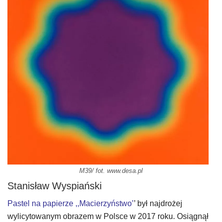
M39/ fot. www.desa.pl
Stanisław Wyspiański
Pastel na papierze ,,Macierzyństwo’
’ był najdrożej
wylicytowanym obrazem w Polsce w 2017 roku. Osiągnął