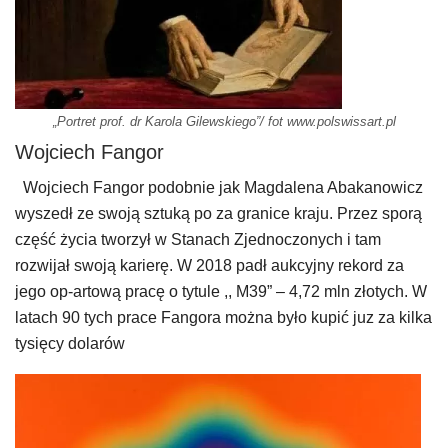
„Portret prof. dr Karola Gilewskiego”/ fot www.polswissart.pl
Wojciech Fangor
Wojciech Fangor podobnie jak Magdalena Abakanowicz
wyszedł ze swoją sztuką po za granice kraju. Przez sporą
część życia tworzył w Stanach Zjednoczonych i tam
rozwijał swoją karierę. W 2018 padł aukcyjny rekord za
jego op-artową pracę o tytule ,, M39” – 4,72 mln złotych. W
latach 90 tych prace Fangora można było kupić juz za kilka
tysięcy dolarów