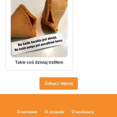
Takie coś dzisiaj trafiłem
Zobacz więcej
O serwisie
O zespole
O wydawcy