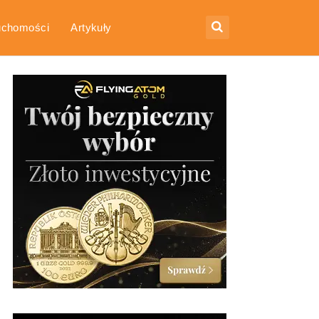
uchomości
Artykuły