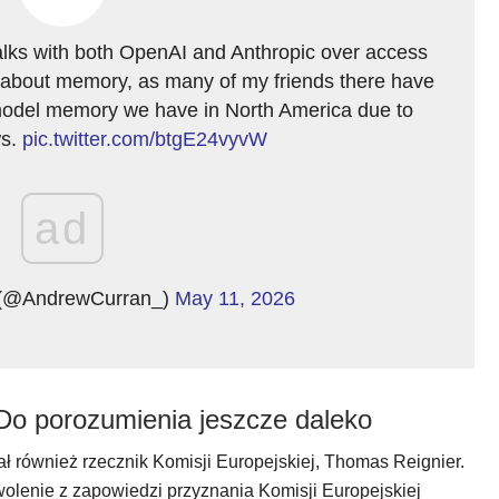
lks with both OpenAI and Anthropic over access
k about memory, as many of my friends there have
odel memory we have in North America due to
ws.
pic.twitter.com/btgE24vyvW
ad
 (@AndrewCurran_)
May 11, 2026
Do porozumienia jeszcze daleko
 również rzecznik Komisji Europejskiej, Thomas Reignier.
olenie z zapowiedzi przyznania Komisji Europejskiej