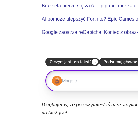
Bruksela bierze się za AI – giganci muszą u
AI pomoże ulepszyć Fortnite? Epic Games t
Google zaostrza reCaptcha. Koniec z obraz
Dziękujemy, że przeczytałeś/aś nasz artyku
na bieżąco!