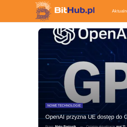
Aktualn
Gospod
NOWE TECHNOLOGIE
OpenAI przyzna UE dostęp do 
Ostatnia aktualizacja
maj 11,
Przez
Maks Bartosik