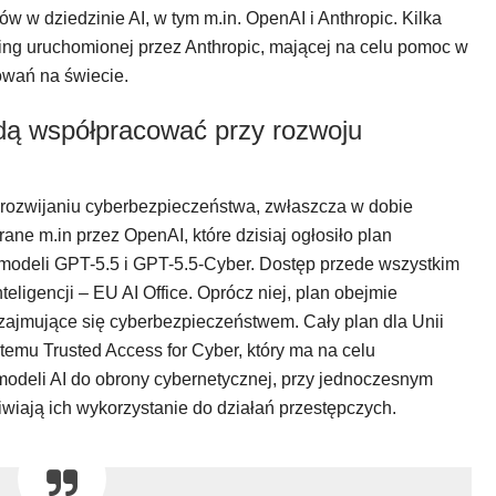
w w dziedzinie AI, w tym m.in. OpenAI i Anthropic. Kilka
wing uruchomionej przez Anthropic, mającej na celu pomoc w
wań na świecie.
dą współpracować przy rozwoju
 rozwijaniu cyberbezpieczeństwa, zwłaszcza w dobie
rane m.in przez OpenAI, które dzisiaj ogłosiło plan
odeli GPT-5.5 i GPT-5.5-Cyber. Dostęp przede wszystkim
teligencji – EU AI Office. Oprócz niej, plan obejmie
 zajmujące się cyberbezpieczeństwem. Cały plan dla Unii
stemu Trusted Access for Cyber, który ma na celu
deli AI do obrony cybernetycznej, przy jednoczesnym
iwiają ich wykorzystanie do działań przestępczych.