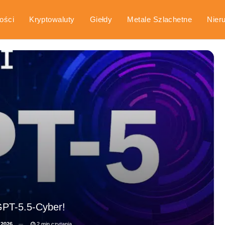
ości
Kryptowaluty
Giełdy
Metale Szlachetne
Nier
arka
Poradniki
GPT-5.5-Cyber!
 2026
2 min czytania