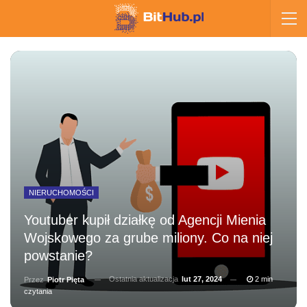
NIERUCHOMOŚCI
Youtuber kupił działkę od Agencji Mienia
Wojskowego za grube miliony. Co na niej
powstanie?
Ostatnia aktualizacja
lut 27, 2024
2 min
Przez
Piotr Pięta
czytania