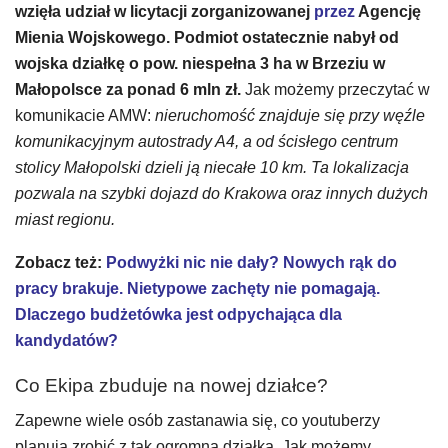
wzięła udział w licytacji zorganizowanej
przez
Agencję
Mienia Wojskowego. Podmiot ostatecznie nabył od
wojska działkę o pow. niespełna 3 ha w Brzeziu w
Małopolsce za ponad 6 mln zł.
Jak możemy przeczytać w
komunikacie AMW:
nieruchomość znajduje się przy węźle
komunikacyjnym autostrady A4, a od ścisłego centrum
stolicy Małopolski dzieli ją niecałe 10 km. Ta lokalizacja
pozwala na szybki dojazd do Krakowa oraz innych dużych
miast regionu.
Zobacz też:
Podwyżki nic nie dały? Nowych rąk do
pracy brakuje. Nietypowe zachęty nie pomagają.
Dlaczego budżetówka jest odpychająca dla
kandydatów?
Co Ekipa zbuduje na nowej działce?
Zapewne wiele osób zastanawia się, co youtuberzy
planują zrobić z tak ogromną działką. Jak możemy