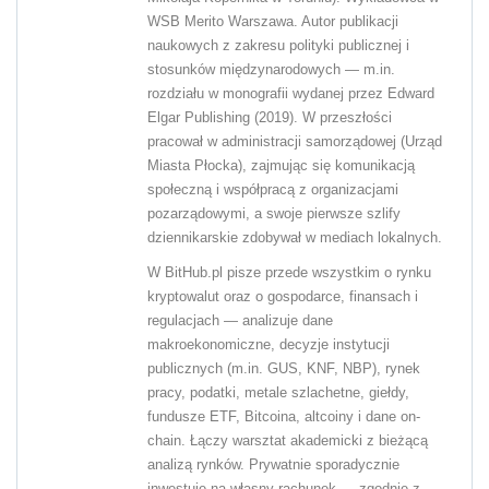
WSB Merito Warszawa. Autor publikacji
naukowych z zakresu polityki publicznej i
stosunków międzynarodowych — m.in.
rozdziału w monografii wydanej przez Edward
Elgar Publishing (2019). W przeszłości
pracował w administracji samorządowej (Urząd
Miasta Płocka), zajmując się komunikacją
społeczną i współpracą z organizacjami
pozarządowymi, a swoje pierwsze szlify
dziennikarskie zdobywał w mediach lokalnych.
W BitHub.pl pisze przede wszystkim o rynku
kryptowalut oraz o gospodarce, finansach i
regulacjach — analizuje dane
makroekonomiczne, decyzje instytucji
publicznych (m.in. GUS, KNF, NBP), rynek
pracy, podatki, metale szlachetne, giełdy,
fundusze ETF, Bitcoina, altcoiny i dane on-
chain. Łączy warsztat akademicki z bieżącą
analizą rynków. Prywatnie sporadycznie
inwestuje na własny rachunek — zgodnie z