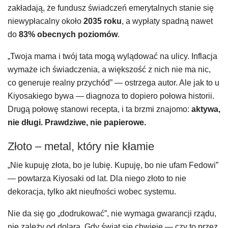
zakładają, że fundusz świadczeń emerytalnych stanie się
niewypłacalny około
2035 roku
, a wypłaty spadną nawet
do
83% obecnych poziomów
.
„Twoja mama i twój tata mogą wylądować na ulicy. Inflacja
wymaże ich świadczenia, a większość z nich nie ma nic,
co generuje realny przychód” — ostrzega autor. Ale jak to u
Kiyosakiego bywa — diagnoza to dopiero połowa historii.
Drugą połowę stanowi recepta, i ta brzmi znajomo:
aktywa,
nie długi. Prawdziwe, nie papierowe.
Złoto – metal, który nie kłamie
„Nie kupuję złota, bo je lubię. Kupuję, bo nie ufam Fedowi”
— powtarza Kiyosaki od lat. Dla niego złoto to nie
dekoracja, tylko akt nieufności wobec systemu.
Nie da się go „dodrukować”, nie wymaga gwarancji rządu,
nie zależy od dolara. Gdy świat się chwieje — czy to przez