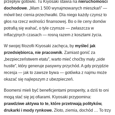
przepływ gotówki. Tu Kiyosaki stawia na
nieruchomości
dochodowe
. „Mam 1 500 wynajmowanych mieszkań” —
mówił bez cienia przechwałki. Dla niego każdy czynsz to
głos na rzecz wolności finansowej. Bo o ile ceny domów
potrafią się wahać, o tyle czynsze — zwłaszcza w
inflacyjnych czasach — rosną razem z kosztami życia.
W swojej filozofii Kiyosaki zachęca, by
myśleć jak
przedsiębiorca, nie pracownik
. Zamiast gonić za
„bezpieczeństwem etatu”, warto mieć choćby mały „side
hustle”, który generuje pasywny przychód. A gdy przyjdzie
recesja — jak to zawsze bywa — gotówka z najmu może
okazać się najlepszym z ubezpieczeń.
Boomersi mieli być beneficjentami prosperity, a dziś to oni
mogą stać się jej ofiarami. Kiyosaki przypomina:
prawdziwe aktywa to te, które przetrwają polityków,
drukarki i mody rynkowe.
Złoto, ziemia, dochód … To trzy