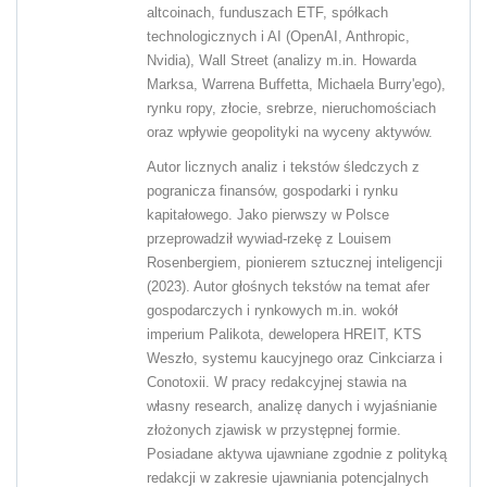
altcoinach, funduszach ETF, spółkach
technologicznych i AI (OpenAI, Anthropic,
Nvidia), Wall Street (analizy m.in. Howarda
Marksa, Warrena Buffetta, Michaela Burry'ego),
rynku ropy, złocie, srebrze, nieruchomościach
oraz wpływie geopolityki na wyceny aktywów.
Autor licznych analiz i tekstów śledczych z
pogranicza finansów, gospodarki i rynku
kapitałowego. Jako pierwszy w Polsce
przeprowadził wywiad-rzekę z Louisem
Rosenbergiem, pionierem sztucznej inteligencji
(2023). Autor głośnych tekstów na temat afer
gospodarczych i rynkowych m.in. wokół
imperium Palikota, dewelopera HREIT, KTS
Weszło, systemu kaucyjnego oraz Cinkciarza i
Conotoxii. W pracy redakcyjnej stawia na
własny research, analizę danych i wyjaśnianie
złożonych zjawisk w przystępnej formie.
Posiadane aktywa ujawniane zgodnie z polityką
redakcji w zakresie ujawniania potencjalnych