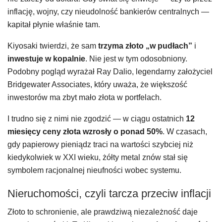
inflację, wojny, czy nieudolność bankierów centralnych —
kapitał płynie właśnie tam.
Kiyosaki twierdzi, że sam
trzyma złoto „w pudłach”
i
inwestuje w kopalnie
. Nie jest w tym odosobniony.
Podobny pogląd wyrażał Ray Dalio, legendarny założyciel
Bridgewater Associates, który uważa, że większość
inwestorów ma zbyt mało złota w portfelach.
I trudno się z nimi nie zgodzić — w ciągu ostatnich
12
miesięcy ceny złota wzrosły o ponad 50%
. W czasach,
gdy papierowy pieniądz traci na wartości szybciej niż
kiedykolwiek w XXI wieku, żółty metal znów stał się
symbolem racjonalnej nieufności wobec systemu.
Nieruchomości, czyli tarcza przeciw inflacji
Złoto to schronienie, ale prawdziwą niezależność daje