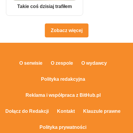
Takie coś dzisiaj trafiłem
Zobacz więcej
O serwisie
O zespole
O wydawcy
Polityka redakcyjna
Reklama i współpraca z BitHub.pl
Dołącz do Redakcji
Kontakt
Klauzule prawne
Polityka prywatności