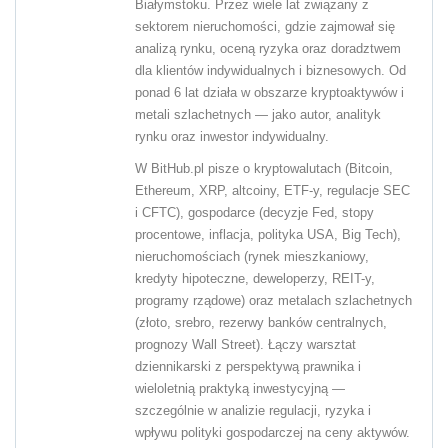
Białymstoku. Przez wiele lat związany z
sektorem nieruchomości, gdzie zajmował się
analizą rynku, oceną ryzyka oraz doradztwem
dla klientów indywidualnych i biznesowych. Od
ponad 6 lat działa w obszarze kryptoaktywów i
metali szlachetnych — jako autor, analityk
rynku oraz inwestor indywidualny.
W BitHub.pl pisze o kryptowalutach (Bitcoin,
Ethereum, XRP, altcoiny, ETF-y, regulacje SEC
i CFTC), gospodarce (decyzje Fed, stopy
procentowe, inflacja, polityka USA, Big Tech),
nieruchomościach (rynek mieszkaniowy,
kredyty hipoteczne, deweloperzy, REIT-y,
programy rządowe) oraz metalach szlachetnych
(złoto, srebro, rezerwy banków centralnych,
prognozy Wall Street). Łączy warsztat
dziennikarski z perspektywą prawnika i
wieloletnią praktyką inwestycyjną —
szczególnie w analizie regulacji, ryzyka i
wpływu polityki gospodarczej na ceny aktywów.