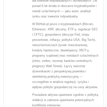
dla klientów indywidualnych i biznesowych. Od
ponad 6 lat działa w obszarze kryptoaktywów i
metali szlachetnych — jako autor, analityk
rynku oraz inwestor indywidualny.
W BitHub.pl pisze o kryptowalutach (Bitcoin,
Ethereum, XRP, altcoiny, ETF-y, regulacje SEC
i CFTC), gospodarce (decyzje Fed, stopy
procentowe, inflacja, polityka USA, Big Tech),
nieruchomościach (rynek mieszkaniowy,
kredyty hipoteczne, deweloperzy, REIT-y,
programy rządowe) oraz metalach szlachetnych
(złoto, srebro, rezerwy banków centralnych,
prognozy Wall Street). Łączy warsztat
dziennikarski z perspektywą prawnika i
wieloletnią praktyką inwestycyjną —
szczególnie w analizie regulacji, ryzyka i
wpływu polityki gospodarczej na ceny aktywów.
Posiadane aktywa ujawniane zgodnie z polityką
redakcji w zakresie ujawniania potencjalnych
konfliktów interesów.