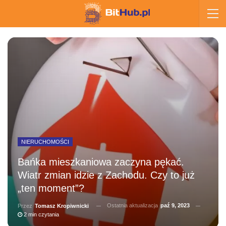
NIERUCHOMOŚCI
Bańka mieszkaniowa zaczyna pękać.
Wiatr zmian idzie z Zachodu. Czy to już
„ten moment”?
Ostatnia aktualizacja
paź 9, 2023
Przez
Tomasz Kropiwnicki
2 min czytania