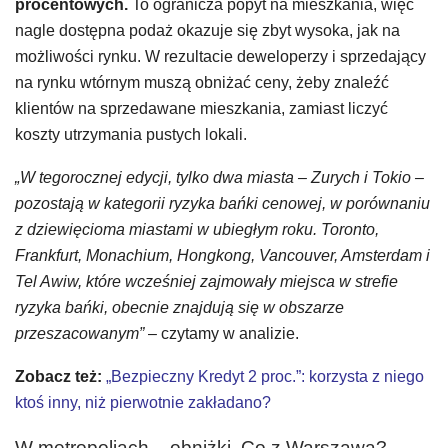
procentowych.
To ogranicza popyt na mieszkania, więc
nagle dostępna podaż okazuje się zbyt wysoka, jak na
możliwości rynku. W rezultacie deweloperzy i sprzedający
na rynku wtórnym muszą obniżać ceny, żeby znaleźć
klientów na sprzedawane mieszkania, zamiast liczyć
koszty utrzymania pustych lokali.
„W tegorocznej edycji, tylko dwa miasta – Zurych i Tokio –
pozostają w kategorii ryzyka bańki cenowej, w porównaniu
z dziewięcioma miastami w ubiegłym roku. Toronto,
Frankfurt, Monachium, Hongkong, Vancouver, Amsterdam i
Tel Awiw, które wcześniej zajmowały miejsca w strefie
ryzyka bańki, obecnie znajdują się w obszarze
przeszacowanym”
– czytamy w analizie.
Zobacz też:
„Bezpieczny Kredyt 2 proc.”: korzysta z niego
ktoś inny, niż pierwotnie zakładano?
W metropoliach – obniżki. Co z Warszawą?