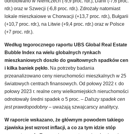
odnotowano w Niemczech (-9,9 proc. rdr.), Danii (-7,6 proc.
rdr.) oraz w Szwecji (-6,8 proc. rdr.). Zdrożały natomiast
lokale mieszkaiowe w Chorwacji (+13,7 proc. rdr.), Bułgarii
(+10,7 proc. rdr.), na Litwie (+9,4 proc. rdr.) oraz w Polsce
(+7 proc. rdr.).
Według tegorocznego raportu UBS Global Real Estate
Bubble Index na wielu globalnych rynkach
mieszkaniowych doszło do gwałtownych spadków cen
i kilka baniek pękło.
Na potrzeby badania
przeanalizowano ceny nieruchomości mieszkalnych w 25
światowych centrach finansowych. Od połowy 2022 r. do
połowy 2023 r. realne ceny wielkomiejskich nieruchomości
odnotowały średni spadek o 5 proc.
– Dalszy spadek cen
jest prawdopodobny –
uważają szwajcarscy analitycy.
W raporcie wskazano, że głównym powodem takiego
zjawiska jest wzrost inflacji, a co za tym idzie stóp