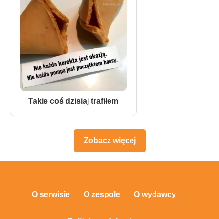
Takie coś dzisiaj trafiłem
Zobacz więcej
O serwisie
O zespole
O wydawcy