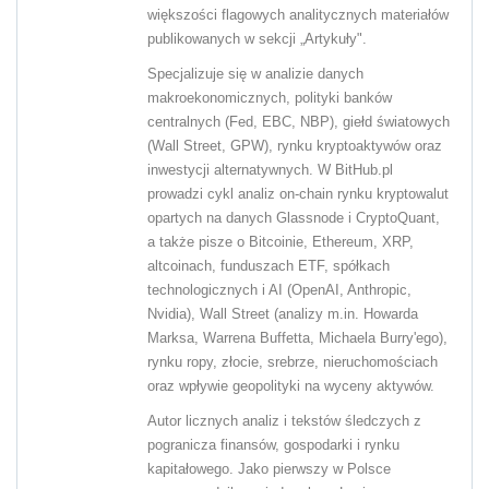
większości flagowych analitycznych materiałów
publikowanych w sekcji „Artykuły".
Specjalizuje się w analizie danych
makroekonomicznych, polityki banków
centralnych (Fed, EBC, NBP), giełd światowych
(Wall Street, GPW), rynku kryptoaktywów oraz
inwestycji alternatywnych. W BitHub.pl
prowadzi cykl analiz on-chain rynku kryptowalut
opartych na danych Glassnode i CryptoQuant,
a także pisze o Bitcoinie, Ethereum, XRP,
altcoinach, funduszach ETF, spółkach
technologicznych i AI (OpenAI, Anthropic,
Nvidia), Wall Street (analizy m.in. Howarda
Marksa, Warrena Buffetta, Michaela Burry'ego),
rynku ropy, złocie, srebrze, nieruchomościach
oraz wpływie geopolityki na wyceny aktywów.
Autor licznych analiz i tekstów śledczych z
pogranicza finansów, gospodarki i rynku
kapitałowego. Jako pierwszy w Polsce