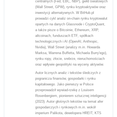
centralnych (Fed, EBC, NBP), giełd światowych
(Wall Street, GPW), rynku kryptoaktywów oraz
inwestycji alternatywnych. W BitHub.pl
prowadzi cykl analiz on-chain rynku kryptowalut
opartych na danych Glassnode i CryptoQuant,
a także pisze o Bitcoinie, Ethereum, XRP,
altcoinach, funduszach ETF, spółkach
technologicznych i AI (OpenAI, Anthropic,
Nvidia), Wall Street (analizy m.in. Howarda
Marksa, Warrena Buffetta, Michaela Burry'ego),
rynku ropy, złocie, srebrze, nieruchomościach
oraz wpływie geopolityki na wyceny aktywów.
Autor licznych analiz i tekstów śledczych z
pogranicza finansów, gospodarki i rynku
kapitałowego. Jako pierwszy w Polsce
przeprowadził wywiad-rzekę z Louisem
Rosenbergiem, pionierem sztucznej inteligencji
(2023). Autor głośnych tekstów na temat afer
gospodarczych i rynkowych m.in. wokół
imperium Palikota, dewelopera HREIT, KTS