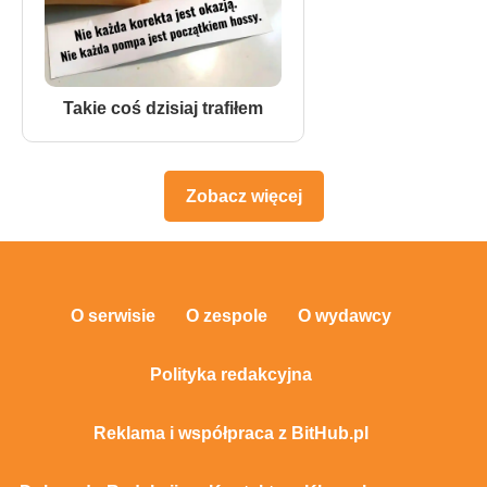
Takie coś dzisiaj trafiłem
Zobacz więcej
O serwisie
O zespole
O wydawcy
Polityka redakcyjna
Reklama i współpraca z BitHub.pl