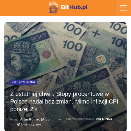
GOSPODARKA
Z ostatniej chwili: Stopy procentowe w
Polsce nadal bez zmian. Mimo inflacji CPI
poniżej 2%
Ostatnia aktualizacja
kwi 4, 2024
Przez
Artur Goniec (Argonauta)
1 min czytania