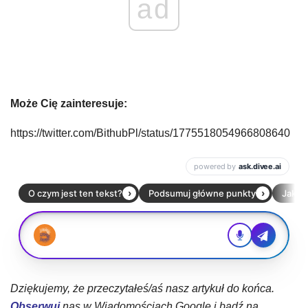
ad
Może Cię zainteresuje:
https://twitter.com/BithubPl/status/1775518054966808640
Dziękujemy, że przeczytałeś/aś nasz artykuł do końca.
Obserwuj
nas w Wiadomościach Google i bądź na