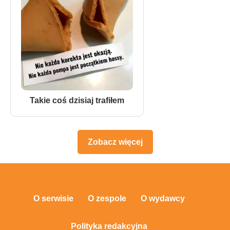
Takie coś dzisiaj trafiłem
Zobacz więcej
O serwisie
O zespole
O wydawcy
Polityka redakcyjna