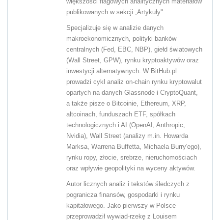
większości flagowych analitycznych materiałów
publikowanych w sekcji „Artykuły".
Specjalizuje się w analizie danych
makroekonomicznych, polityki banków
centralnych (Fed, EBC, NBP), giełd światowych
(Wall Street, GPW), rynku kryptoaktywów oraz
inwestycji alternatywnych. W BitHub.pl
prowadzi cykl analiz on-chain rynku kryptowalut
opartych na danych Glassnode i CryptoQuant,
a także pisze o Bitcoinie, Ethereum, XRP,
altcoinach, funduszach ETF, spółkach
technologicznych i AI (OpenAI, Anthropic,
Nvidia), Wall Street (analizy m.in. Howarda
Marksa, Warrena Buffetta, Michaela Burry'ego),
rynku ropy, złocie, srebrze, nieruchomościach
oraz wpływie geopolityki na wyceny aktywów.
Autor licznych analiz i tekstów śledczych z
pogranicza finansów, gospodarki i rynku
kapitałowego. Jako pierwszy w Polsce
przeprowadził wywiad-rzekę z Louisem