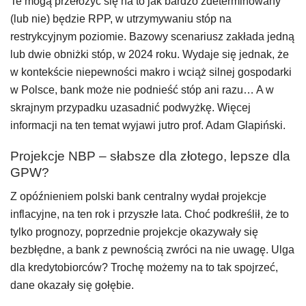
Te mogą przełożyć się na to jak bardzo zdeterminowany
(lub nie) będzie RPP, w utrzymywaniu stóp na
restrykcyjnym poziomie. Bazowy scenariusz zakłada jedną
lub dwie obniżki stóp, w 2024 roku. Wydaje się jednak, że
w kontekście niepewności makro i wciąż silnej gospodarki
w Polsce, bank może nie podnieść stóp ani razu… A w
skrajnym przypadku uzasadnić podwyżkę. Więcej
informacji na ten temat wyjawi jutro prof. Adam Glapiński.
Projekcje NBP – słabsze dla złotego, lepsze dla
GPW?
Z opóźnieniem polski bank centralny wydał projekcje
inflacyjne, na ten rok i przyszłe lata. Choć podkreślił, że to
tylko prognozy, poprzednie projekcje okazywały się
bezbłędne, a bank z pewnością zwróci na nie uwagę. Ulga
dla kredytobiorców? Trochę możemy na to tak spojrzeć,
dane okazały się gołębie.