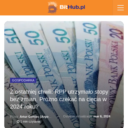
GOSPODARKA
Z ostatniej chwili: RPP utrzymało stopy
bez zmian. Próżno czekać na cięcia w
2024 roku?
Ostatnia aktualizacja
mar 6, 2024
Przez
Artur Goniec (Argonauta)
1 min czytania