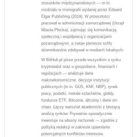
stosunków międzynarodowych — m.in.
rozdziału w monografii wydanej przez Edward
Elgar Publishing (2019). W przeszłości
pracował w administracji samorządowej (Urząd
Miasta Płocka), zajmując się komunikacją
społeczną i współpracą z organizacjami
pozarządowymi, a swoje pierwsze szlify
dziennikarskie zdobywał w mediach lokalnych.
W BitHub.pl pisze przede wszystkim o rynku
kryptowalut oraz o gospodarce, finansach i
regulacjach — analizuje dane
makroekonomiczne, decyzje instytucji
publicznych (m.in. GUS, KNF, NBP), rynek
pracy, podatki, metale szlachetne, giełdy,
fundusze ETF, Bitcoina, altcoiny i dane on-
chain. Łączy warsztat akademicki z bieżącą
analizą rynków. Prywatnie sporadycznie
inwestuje na własny rachunek — zgodnie z
polityką redakcji w zakresie ujawniania
potencjalnych konfliktów interesów.