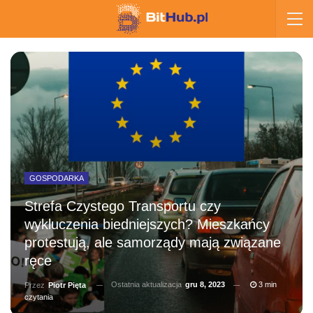
GOSPODARKA
Strefa Czystego Transportu czy
wykluczenia biedniejszych? Mieszkańcy
protestują, ale samorządy mają związane
ręce
Ostatnia aktualizacja
gru 8, 2023
3 min
Przez
Piotr Pięta
czytania