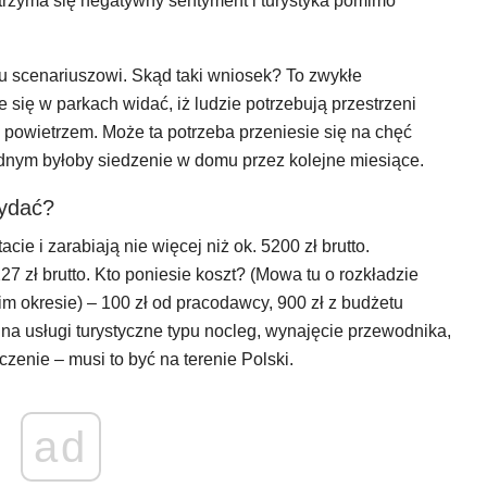
rzyma się negatywny sentyment i turystyka pomimo
 scenariuszowi. Skąd taki wniosek? To zwykłe
e się w parkach widać, iż ludzie potrzebują przestrzeni
owietrzem. Może ta potrzeba przeniesie się na chęć
dnym byłoby siedzenie w domu przez kolejne miesiące.
wydać?
ie i zarabiają nie więcej niż ok. 5200 zł brutto.
7 zł brutto. Kto poniesie koszt? (Mowa tu o rozkładzie
m okresie) – 100 zł od pracodawcy, 900 zł z budżetu
a usługi turystyczne typu nocleg, wynajęcie przewodnika,
enie – musi to być na terenie Polski.
ad