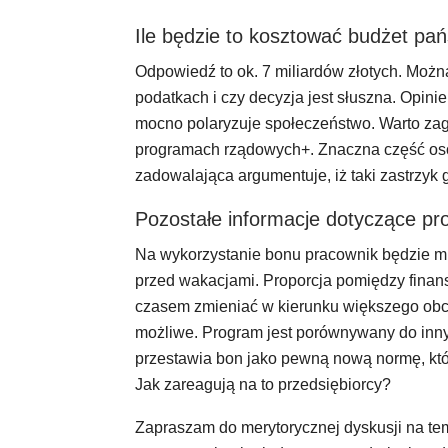
Ile będzie to kosztować budżet pań
Odpowiedź to ok. 7 miliardów złotych. Można 
podatkach i czy decyzja jest słuszna. Opin
mocno polaryzuje społeczeństwo. Warto zag
programach rządowych+. Znaczna część osób
zadowalająca argumentuje, iż taki zastrzyk
Pozostałe informacje dotyczące p
Na wykorzystanie bonu pracownik będzie miał
przed wakacjami. Proporcja pomiędzy fina
czasem zmieniać w kierunku większego obci
możliwe. Program jest porównywany do innyc
przestawia bon jako pewną nową normę, któ
Jak zareagują na to przedsiębiorcy?
Zapraszam do merytorycznej dyskusji na t