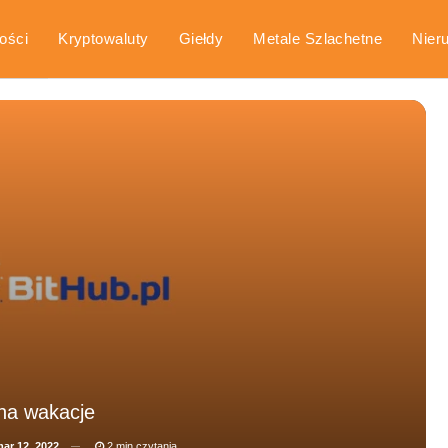
ości
Kryptowaluty
Giełdy
Metale Szlachetne
Nier
arka
Poradniki
na wakacje
ar 12, 2022
2 min czytania