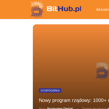
Aktualn
Gospod
GOSPODARKA
Nowy program rządowy: 1000+ 
Ostatnia aktualizacja
m
Przez
Przemysław Olędzki