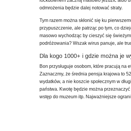
lockdownem zaczną masowo jeździć albo ut
odmrożenia będzie dalej notować straty.
Tym razem można skłonić się ku pierwszemu
przypuszczenie, ale patrząc po tym, co dziej
masowo wychodząc by cieszyć się świeżym p
podróżowania? Wszak wirus panuje, ale tru
Dla kogo 1000+ i gdzie można je 
Bon przysługuje osobom, które pracują na etac
Zaznaczmy, że średnia pensja krajowa to 522
wydatków, a nie koszcie społecznym w długi
państwa. Kwotę będzie można przeznaczyć n
wstęp do muzeum itp. Najważniejsze ogranicz