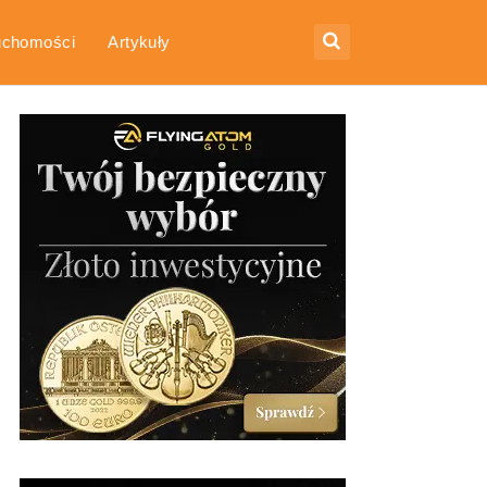
uchomości
Artykuły