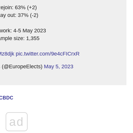
ejoin: 63% (+2)
ay out: 37% (-2)
dwork: 4-5 May 2023
mple size: 1,355
Mz8djk
pic.twitter.com/9e4cFICrxR
s (@EuropeElects)
May 5, 2023
a CBDC
ad