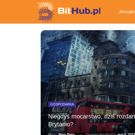
Aktualn
Gospod
GOSPODARKA
Niegdyś mocarstwo, dziś rozdart
Brytanio?
Ostatnia aktualizacja
maj 6, 2023
Przez
Piotr Pięta