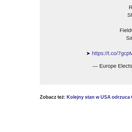
R
St
Fiel
Sa
➤
https://t.co/7gcp
— Europe Elect
Zobacz też:
Kolejny stan w USA odrzuc