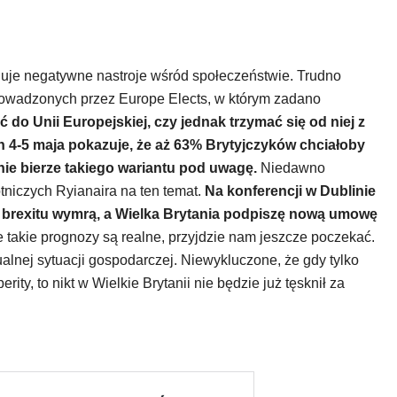
uje negatywne nastroje wśród społeczeństwie. Trudno
rowadzonych przez Europe Elects, w którym zadano
ć do Unii Europejskiej, czy jednak trzymać się od niej z
 4-5 maja pokazuje, że aż 63% Brytyjczyków chciałoby
nie bierze takiego wariantu pod uwagę.
Niedawno
otniczych Ryianaira na ten temat.
Na konferencji w Dublinie
cy brexitu wymrą, a Wielka Brytania podpiszę nową umowę
e takie prognozy są realne, przyjdzie nam jeszcze poczekać.
ualnej sytuacji gospodarczej. Niewykluczone, że gdy tylko
ity, to nikt w Wielkie Brytanii nie będzie już tęsknił za