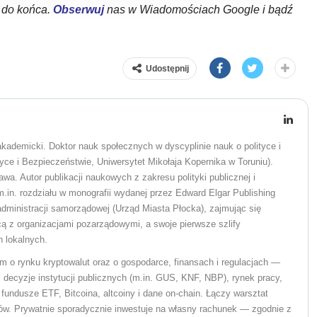
ł do końca.
Obserwuj
nas w Wiadomościach Google i bądź
Udostępnij
 akademicki. Doktor nauk społecznych w dyscyplinie nauk o polityce i
tyce i Bezpieczeństwie, Uniwersytet Mikołaja Kopernika w Toruniu).
 Autor publikacji naukowych z zakresu polityki publicznej i
n. rozdziału w monografii wydanej przez Edward Elgar Publishing
administracji samorządowej (Urząd Miasta Płocka), zajmując się
ą z organizacjami pozarządowymi, a swoje pierwsze szlify
 lokalnych.
m o rynku kryptowalut oraz o gospodarce, finansach i regulacjach —
decyzje instytucji publicznych (m.in. GUS, KNF, NBP), rynek pracy,
, fundusze ETF, Bitcoina, altcoiny i dane on-chain. Łączy warsztat
ów. Prywatnie sporadycznie inwestuje na własny rachunek — zgodnie z