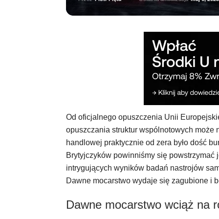
Od oficjalnego opuszczenia Unii Europejskie
opuszczania struktur wspólnotowych może n
handlowej praktycznie od zera było dość bur
Brytyjczyków powinniśmy się powstrzymać je
intrygujących wyników badań nastrojów sam
Dawne mocarstwo wydaje się zagubione i be
Dawne mocarstwo wciąż na r