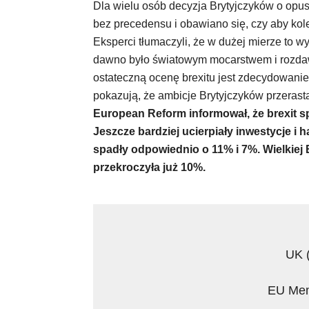
Dla wielu osób decyzja Brytyjczyków o opus
bez precedensu i obawiano się, czy aby kole
Eksperci tłumaczyli, że w dużej mierze to w
dawno było światowym mocarstwem i rozdawa
ostateczną ocenę brexitu jest zdecydowanie 
pokazują, że ambicje Brytyjczyków przerast
European Reform informował, że brexit s
Jeszcze bardziej ucierpiały inwestycje i h
spadły odpowiednio o 11% i 7%. Wielkiej B
przekroczyła już 10%.
UK (
EU Mem