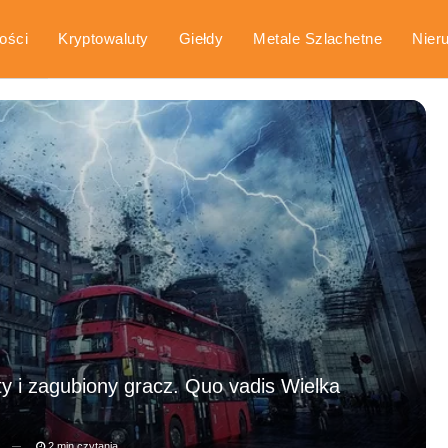
ości
Kryptowaluty
Giełdy
Metale Szlachetne
Nier
arka
Poradniki
y i zagubiony gracz. Quo vadis Wielka
2 min czytania