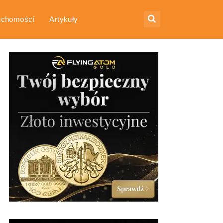
uchomości
Artykuły