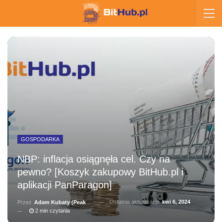
GOSPODARKA
NBP: inflacja osiągnęła cel. Czy na
pewno? [Koszyk zakupowy BitHub.pl i
aplikacji PanParagon]
Ostatnia aktualizacja
kwi 6, 2024
Przez
Adam Kubaty (peakhunter)
2 min czytania