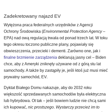
Zadekretowany najazd EV
Wytężona praca federalnych urzędników z Agencji
Ochrony Środowiska (
Environmental Protection Agency
–
EPA) nad ową regulacją trwała od ponad trzech lat. W toku
tego okresu toczono publiczne plany, pojawiały się
obwieszczenia, przecieki i dementi. Zarówno one, jak i
finalne brzmienie zarządzenia
deklarują jasny cel – Biden
chce, aby z Ameryki zniknęły używane od z górą stu lat
samochody. A także by zastąpiły je, jeśli ktoś już musi mieć
prywatny samochód, EV.
Dyktat Białego Domu nakazuje, aby do 2032 roku
większość sprzedawanych samochodów była elektryczna
lub hybrydowa. Ot tak – jeśli bowiem ludzie nie chcą sami
ich kupować,
nic prostszego
.
Wystarczy przecież im to