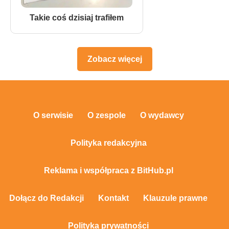
Takie coś dzisiaj trafiłem
Zobacz więcej
O serwisie
O zespole
O wydawcy
Polityka redakcyjna
Reklama i współpraca z BitHub.pl
Dołącz do Redakcji
Kontakt
Klauzule prawne
Polityka prywatności