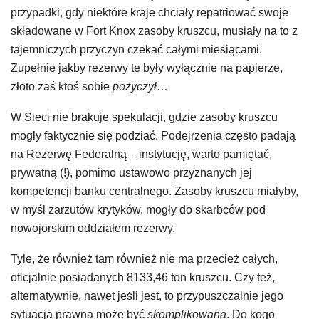
przypadki, gdy niektóre kraje chciały repatriować swoje
składowane w Fort Knox zasoby kruszcu, musiały na to z
tajemniczych przyczyn czekać całymi miesiącami.
Zupełnie jakby rezerwy te były wyłącznie na papierze,
złoto zaś ktoś sobie
pożyczył
…
W Sieci nie brakuje spekulacji, gdzie zasoby kruszcu
mogły faktycznie się podziać. Podejrzenia często padają
na Rezerwę Federalną – instytucję, warto pamiętać,
prywatną (!), pomimo ustawowo przyznanych jej
kompetencji banku centralnego. Zasoby kruszcu miałyby,
w myśl zarzutów krytyków, mogły do skarbców pod
nowojorskim oddziałem rezerwy.
Tyle, że również tam również nie ma przecież całych,
oficjalnie posiadanych 8133,46 ton kruszcu. Czy też,
alternatywnie, nawet jeśli jest, to przypuszczalnie jego
sytuacja prawna może być
skomplikowana
. Do kogo