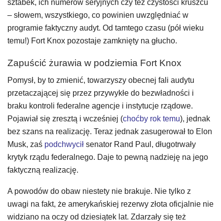
sztabek, ich numerów seryjnych czy też czystości kruszcu
– słowem, wszystkiego, co powinien uwzględniać w
programie faktyczny audyt. Od tamtego czasu (pół wieku
temu!) Fort Knox pozostaje zamknięty na głucho.
Zapuścić żurawia w podziemia Fort Knox
Pomysł, by to zmienić, towarzyszy obecnej fali audytu
przetaczającej się przez przywykłe do bezwładności i
braku kontroli federalne agencje i instytucje rządowe.
Pojawiał się zresztą i wcześniej (
choćby rok temu
), jednak
bez szans na realizację. Teraz jednak zasugerował to Elon
Musk, zaś
podchwycił
senator Rand Paul, długotrwały
krytyk rządu federalnego. Daje to pewną nadzieję na jego
faktyczną realizację.
A powodów do obaw niestety nie brakuje. Nie tylko z
uwagi na fakt, że amerykańskiej rezerwy złota oficjalnie nie
widziano na oczy od dziesiątek lat. Zdarzały się też