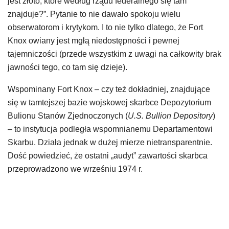
jest złoto, które według rządu federalnego się tam
znajduje?”. Pytanie to nie dawało spokoju wielu
obserwatorom i krytykom. I to nie tylko dlatego, że Fort
Knox owiany jest mgłą niedostępności i pewnej
tajemniczości (przede wszystkim z uwagi na całkowity brak
jawności tego, co tam się dzieje).
Wspominany Fort Knox – czy też dokładniej, znajdujące
się w tamtejszej bazie wojskowej skarbce Depozytorium
Bulionu Stanów Zjednoczonych (
U.S. Bullion Depository
)
– to instytucja podległa wspomnianemu Departamentowi
Skarbu. Działa jednak w dużej mierze nietransparentnie.
Dość powiedzieć, że ostatni „audyt” zawartości skarbca
przeprowadzono we wrześniu 1974 r.