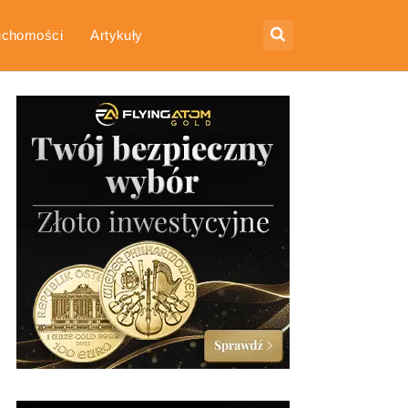
uchomości
Artykuły