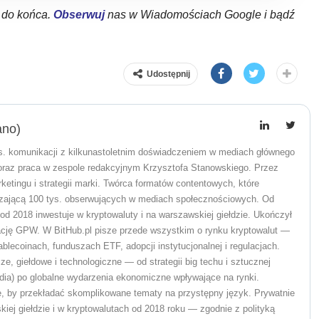
ł do końca.
Obserwuj
nas w Wiadomościach Google i bądź
Udostępnij
ano)
 ds. komunikacji z kilkunastoletnim doświadczeniem w mediach głównego
raz praca w zespole redakcyjnym Krzysztofa Stanowskiego. Przez
rketingu i strategii marki. Twórca formatów contentowych, które
zającą 100 tys. obserwujących w mediach społecznościowych. Od
od 2018 inwestuje w kryptowaluty i na warszawskiej giełdzie. Ukończył
cję GPW. W BitHub.pl pisze przede wszystkim o rynku kryptowalut —
ablecoinach, funduszach ETF, adopcji instytucjonalnej i regulacjach.
, giełdowe i technologiczne — od strategii big techu i sztucznej
vidia) po globalne wydarzenia ekonomiczne wpływające na rynki.
, by przekładać skomplikowane tematy na przystępny język. Prywatnie
iej giełdzie i w kryptowalutach od 2018 roku — zgodnie z polityką