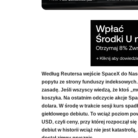
Według Reutersa wejście SpaceX do Nas
popytu ze strony funduszy indeksowych. 
zasadę. Jeśli wszyscy wiedzą, że ktoś „m
koszyka. Na ostatnim odczycie akcje Sp
dolara. W środę w trakcie sesji kurs sp
giełdowego debiutu. To wciąż poziom powy
USD, czyli ceny, przy której rozpoczął si
debiut w historii wciąż nie jest katastrof
dostał zimny prysznic.