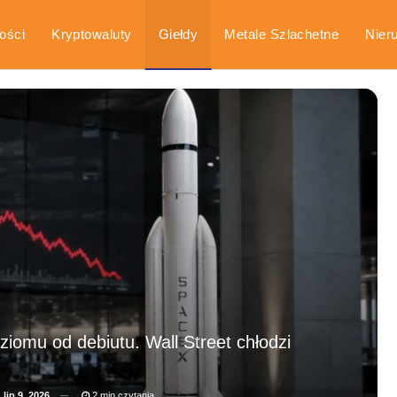
ości
Kryptowaluty
Giełdy
Metale Szlachetne
Nier
arka
Poradniki
iomu od debiutu. Wall Street chłodzi
a
lip 9, 2026
2 min czytania