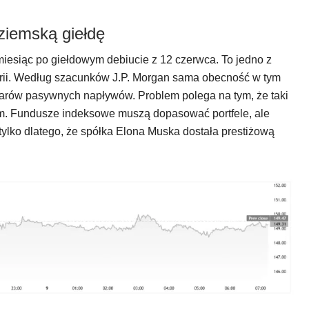
ziemską giełdę
miesiąc po giełdowym debiucie z 12 czerwca. To jedno z
orii. Według szacunków J.P. Morgan sama obecność w tym
larów pasywnych napływów. Problem polega na tym, że taki
em. Fundusze indeksowe muszą dopasować portfele, ale
tylko dlatego, że spółka Elona Muska dostała prestiżową