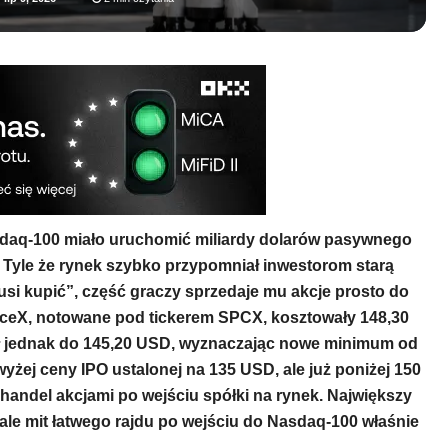
daq-100 miało uruchomić miliardy dolarów pasywnego
Tyle że rynek szybko przypomniał inwestorom starą
usi kupić”, część graczy sprzedaje mu akcje prosto do
aceX, notowane pod tickerem SPCX, kosztowały 148,30
adł jednak do 145,20 USD, wyznaczając nowe minimum od
żej ceny IPO ustalonej na 135 USD, ale już poniżej 150
ę handel akcjami po wejściu spółki na rynek. Największy
ą, ale mit łatwego rajdu po wejściu do Nasdaq-100 właśnie