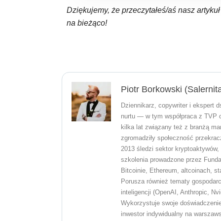
Dziękujemy, że przeczytałeś/aś nasz artyku
na bieżąco!
Piotr Borkowski (Salernit
Dziennikarz, copywriter i ekspert
nurtu — w tym współpraca z TVP o
kilka lat związany też z branżą ma
zgromadziły społeczność przekrac
2013 śledzi sektor kryptoaktywów, 
szkolenia prowadzone przez Funda
Bitcoinie, Ethereum, altcoinach, st
Porusza również tematy gospodarcze
inteligencji (OpenAI, Anthropic, N
Wykorzystuje swoje doświadczenie
inwestor indywidualny na warszawsk