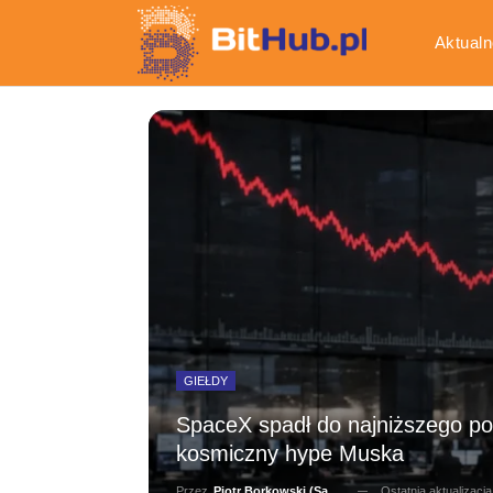
Aktualn
Gospod
GIEŁDY
SpaceX spadł do najniższego poz
kosmiczny hype Muska
Ostatnia aktualizacj
Przez
Piotr Borkowski (Salernitano)