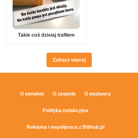
Takie coś dzisiaj trafiłem
Zobacz więcej
O serwisie
O zespole
O wydawcy
Polityka redakcyjna
Reklama i współpraca z BitHub.pl