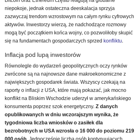
Bitcoin oraz Ethereum często reagują na globalne
niepokoje, jednak ostateczna deeskalacja sprzyja
zazwyczaj trendom wzrostowym na całym rynku cyfrowych
aktywów. Inwestorzy wierzą, że nadchodzące rozmowy
mogą być początkiem końca wojny, co pozwoliłoby skupić
się na fundamentach gospodarczych sprzed
konfliktu
.
Inflacja pod lupą inwestorów
Równolegle do wydarzeń geopolitycznych oczy rynków
zwrócone są na najnowsze dane makroekonomiczne z
największych gospodarek świata. Wszyscy czekają na
raporty o inflacji z USA, które mają pokazać, jak mocno
konflikt na Bliskim Wschodzie uderzył w amerykańskiego
konsumenta poprzez szok energetyczny.
Z danych
opublikowanych w dniu wczorajszym wynika, że
tygodniowa liczba wniosków o zasiłek dla
bezrobotnych w USA wzrosła o 16 000 do poziomu 219
000 osób.
Jednocześnie liczba osób kontynuujących