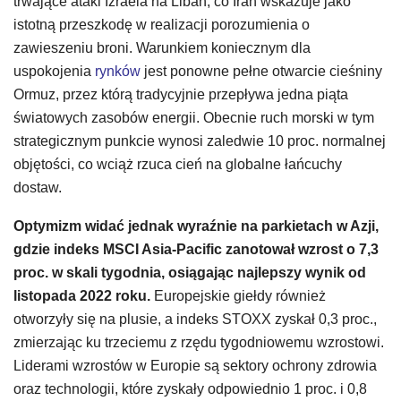
trwające ataki Izraela na Liban, co Iran wskazuje jako
istotną przeszkodę w realizacji porozumienia o
zawieszeniu broni. Warunkiem koniecznym dla
uspokojenia
rynków
jest ponowne pełne otwarcie cieśniny
Ormuz, przez którą tradycyjnie przepływa jedna piąta
światowych zasobów energii. Obecnie ruch morski w tym
strategicznym punkcie wynosi zaledwie 10 proc. normalnej
objętości, co wciąż rzuca cień na globalne łańcuchy
dostaw.
Optymizm widać jednak wyraźnie na parkietach w Azji,
gdzie indeks MSCI Asia-Pacific zanotował wzrost o 7,3
proc. w skali tygodnia, osiągając najlepszy wynik od
listopada 2022 roku.
Europejskie giełdy również
otworzyły się na plusie, a indeks STOXX zyskał 0,3 proc.,
zmierzając ku trzeciemu z rzędu tygodniowemu wzrostowi.
Liderami wzrostów w Europie są sektory ochrony zdrowia
oraz technologii, które zyskały odpowiednio 1 proc. i 0,8