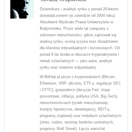
Dziennikarz i analityk rynku z ponad 20-letnim
doświadczeniem (w zawodzie od 2004 roku).
Absolwent Wydziału Prawa Uniwersytetu w
Białymstoku. Przez wiele lat związany z
sektorem nieruchomości, gdzie zajmował się
analizą rynku, oceną ryzyka oraz doradztwem
dla klientów indywidualnych i biznesowych. Od
ponad 6 lat działa w obszarze kryptoaktywów i
metali szlachetnych — jako autor, analityk
rynku oraz inwestor indywidualny.
W BitHub.pl pisze o kryptowalutach (Bitcoin,
Ethereum, XRP, altcoiny, ETF-y, regulacje SEC
i CFTC), gospodarce (decyzje Fed, stopy
procentowe, inflacja, polityka USA, Big Tech),
nieruchomościach (rynek mieszkaniowy,
kredyty hipoteczne, deweloperzy, REIT-y,
programy rządowe) oraz metalach szlachetnych
(złoto, srebro, rezerwy banków centralnych,
prognozy Wall Street). Łączy warsztat