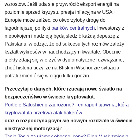
wzrostów. Jeśli uda się przywrócić eksport energii na
poziomie sprzed kryzysu, presja inflacyjna w USA i
Europie może zelżeć, co otworzyłoby drogę do
łagodniejszej polityki
banków centralnych
. Inwestorzy z
niepokojem i nadzieją będą śledzić każdą depeszę z
Pakistanu, wiedząc, że od sukcesu tych rozmów zależy
kształt wykresów w nadchodzącym kwartale. Obecnie
giełdy zdają się wierzyć w dyplomatyczne rozwiązanie,
choć historia uczy, że na Bliskim Wschodzie sytuacja
potrafi zmienić się w ciągu kilku godzin.
Przeczytaj o danych, które rzucają nowe światło na
bezpieczeńśtwo w świecie kryptowalut:
Portfele Satoshiego zagrożone? Ten raport ujawnia, która
kryptowaluta przetrwa atak hakerów
oraz o rozpoczynającym się nowym rozdziale w świecie
elektrycznej motoryzacji:
Tania Tesla za ułamek obecnej ceny? Elon Musk zmienia