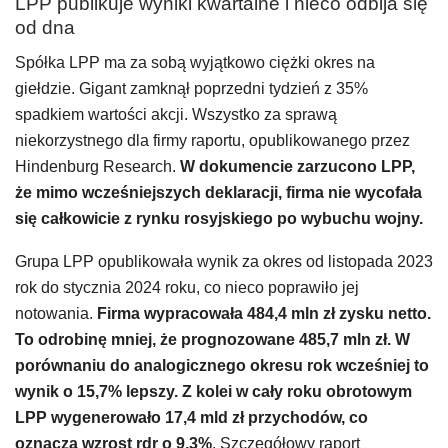
LPP publikuje wyniki kwartalne i nieco odbija się
od dna
Spółka LPP ma za sobą wyjątkowo ciężki okres na
giełdzie. Gigant zamknął poprzedni tydzień z 35%
spadkiem wartości akcji. Wszystko za sprawą
niekorzystnego dla firmy raportu, opublikowanego przez
Hindenburg Research.
W dokumencie zarzucono LPP,
że mimo wcześniejszych deklaracji, firma nie wycofała
się całkowicie z rynku rosyjskiego po wybuchu wojny.
Grupa LPP opublikowała wynik za okres od listopada 2023
rok do stycznia 2024 roku, co nieco poprawiło jej
notowania.
Firma wypracowała 484,4 mln zł zysku netto.
To odrobinę mniej, że prognozowane 485,7 mln zł. W
porównaniu do analogicznego okresu rok wcześniej to
wynik o 15,7% lepszy. Z kolei w cały roku obrotowym
LPP wygenerowało 17,4 mld zł przychodów, co
oznacza wzrost rdr o 9,3%
. Szczegółowy raport