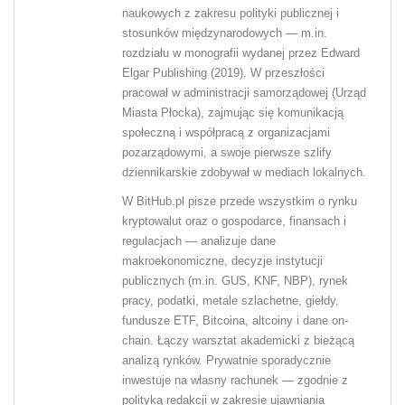
naukowych z zakresu polityki publicznej i
stosunków międzynarodowych — m.in.
rozdziału w monografii wydanej przez Edward
Elgar Publishing (2019). W przeszłości
pracował w administracji samorządowej (Urząd
Miasta Płocka), zajmując się komunikacją
społeczną i współpracą z organizacjami
pozarządowymi, a swoje pierwsze szlify
dziennikarskie zdobywał w mediach lokalnych.
W BitHub.pl pisze przede wszystkim o rynku
kryptowalut oraz o gospodarce, finansach i
regulacjach — analizuje dane
makroekonomiczne, decyzje instytucji
publicznych (m.in. GUS, KNF, NBP), rynek
pracy, podatki, metale szlachetne, giełdy,
fundusze ETF, Bitcoina, altcoiny i dane on-
chain. Łączy warsztat akademicki z bieżącą
analizą rynków. Prywatnie sporadycznie
inwestuje na własny rachunek — zgodnie z
polityką redakcji w zakresie ujawniania