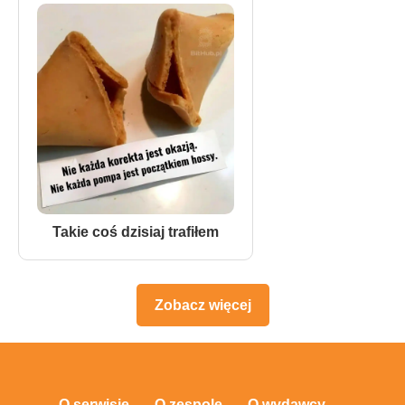
Takie coś dzisiaj trafiłem
Zobacz więcej
O serwisie
O zespole
O wydawcy