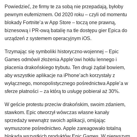
Powiedzieć, że firmy te za sobą nie przepadają, byłoby
pewnym eufemizmem. Od 2020 roku – czyli od momentu
blokady Fortnite’a w App Store – toczą one prawną,
biznesową i PR-ową batalię na tle dostępu gier Epica do
urządzeń z systemem operacyjnym iOS.
Trzymając się symboliki historyczno-wojennej – Epic
Games odmówił złożenia Apple’owi hołdu lennego i
płacenia drakońskiego trybutu. Ten drugi żądał bowiem,
aby wszystkie aplikacje na iPhone’ach korzystały z
wyłącznego, monopolistycznego pośrednictwa Apple’a w
sferze płatności – za którą to
usługę
pobierał aż 30%.
W geście protestu przeciw drakońskim, swoim zdaniem,
stawkom. Epic otworzył wówczas własne kanały
sprzedaży wewnątrz swoich aplikacji, omijając
wymuszone pośrednictwo. Apple zareagowało totalną
blokadą wszystkich produktów Epic Games. W pierwszym