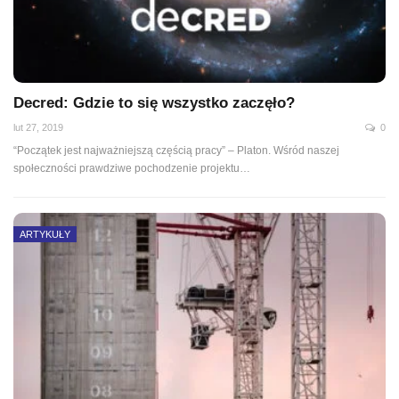
Decred: Gdzie to się wszystko zaczęło?
lut 27, 2019
0
“Początek jest najważniejszą częścią pracy” – Platon. Wśród naszej
społeczności prawdziwe pochodzenie projektu…
ARTYKUŁY