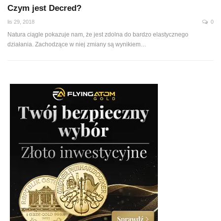
Czym jest Decred?
lis 29, 2018
0
Natura ciągle pokazuje nam, że jest zdolna do bardzo elastycznego
działania. Zachodzące w niej zmiany są wynikiem…