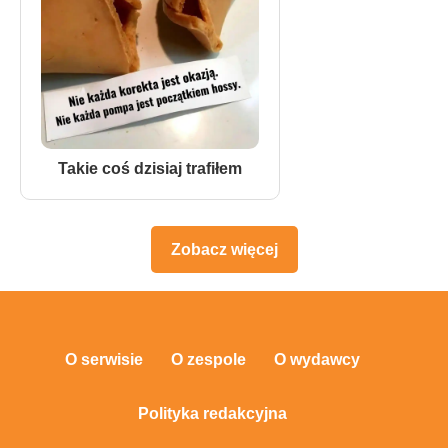
Takie coś dzisiaj trafiłem
Zobacz więcej
O serwisie
O zespole
O wydawcy
Polityka redakcyjna