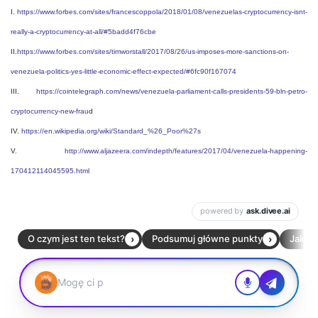
I.
https://www.forbes.com/sites/francescoppola/2018/01/08/venezuelas-cryptocurrency-isnt-
really-a-cryptocurrency-at-all/#5badd4f76cbe
II.
https://www.forbes.com/sites/timworstall/2017/08/26/us-imposes-more-sanctions-on-
venezuela-politics-yes-little-economic-effect-expected/#6fc90f167074
III.
https://cointelegraph.com/news/venezuela-parliament-calls-presidents-59-bln-petro-
cryptocurrency-new-frau
d
IV.
https://en.wikipedia.org/wiki/Standard_%26_Poor%27s
V.
http://www.aljazeera.com/indepth/features/2017/04/venezuela-happening-
170412114045595.html