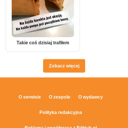
Takie coś dzisiaj trafiłem
Zobacz więcej
O serwisie
O zespole
O wydawcy
Polityka redakcyjna
Reklama i współpraca z BitHub.pl