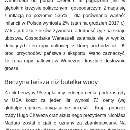
Wenezuela od ponad czterech lat pogrążona jest w
głębokim kryzysie politycznym i gospodarczym. Zmaga się
z inflacją na poziomie 536% – dla porównania wartość
inflancji w Polsce wyniosła 2% (stan na grudzień 2017 r.).
W kraju brakuje leków, żywności, a ludność żyje na skraju
ubóstwa. Gospodarka Wenezueli załamała się w wyniku
dołujących cen ropy naftowej, z której pochodzi ok. 95
proc. przychodów państwa z eksportu. Warto zaznaczyć,
że cena ropy naftowej w Wenezueli kosztuje dosłownie
grosze.
Benzyna tańsza niż butelka wody
Za litr benzyny 95 zapłacimy jednego centa, podczas gdy
w USA koszt za jeden litr wynosi 73 centy (wg
globalpetrolprices.com/gasoline_prices/). Kraj poprzez
rządy Hugo Cháveza oraz aktualnego prezydenta Nicolása
Maduro został oficjalnie uznany za zbankrutowany. Na