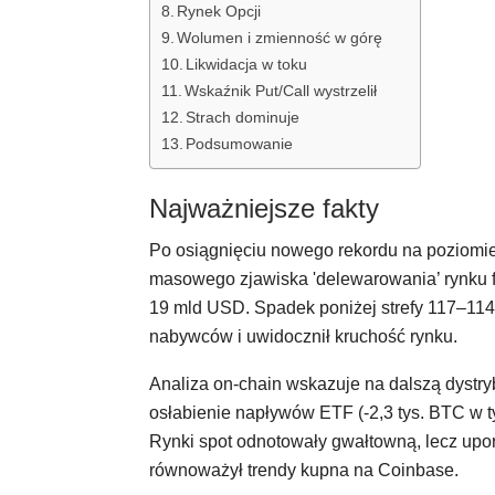
Rynek Opcji
Wolumen i zmienność w górę
Likwidacja w toku
Wskaźnik Put/Call wystrzelił
Strach dominuje
Podsumowanie
Najważniejsze fakty
Po osiągnięciu nowego rekordu na poziomie 
masowego zjawiska 'delewarowania’ rynku f
19 mld USD. Spadek poniżej strefy 117–114 
nabywców i uwidocznił kruchość rynku.
Analiza on-chain wskazuje na dalszą dystry
osłabienie napływów ETF (-2,3 tys. BTC w t
Rynki spot odnotowały gwałtowną, lecz up
równoważył trendy kupna na Coinbase.