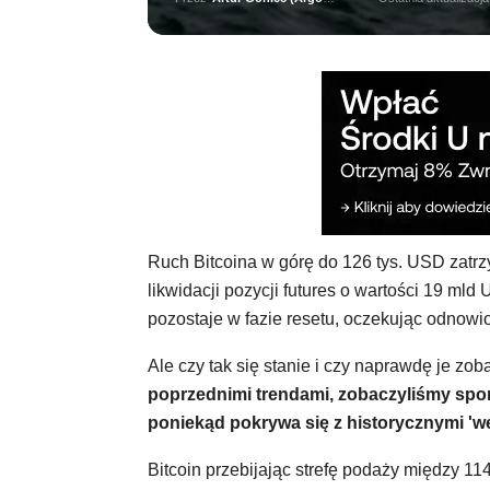
Ruch Bitcoina w górę do 126 tys. USD zat
likwidacji pozycji futures o wartości 19 mld
pozostaje w fazie resetu, oczekując odnowio
Ale czy tak się stanie i czy naprawdę je z
poprzednimi trendami, zobaczyliśmy spor
poniekąd pokrywa się z historycznymi 'w
Bitcoin przebijając strefę podaży między 11