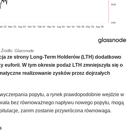
Źródło: Glassnode
bucja ze strony Long-Term Holderów (LTH) dodatkowo
y euforii. W tym okresie podaż LTH zmniejszyła się o
matyczne realizowanie zysków przez dojrzałych
 wyczerpania popytu, a rynek prawdopodobnie wejdzie w
ie trwała bez równoważnego napływu nowego popytu, mogą
apitulacje, zanim zostanie przywrócona równowaga.