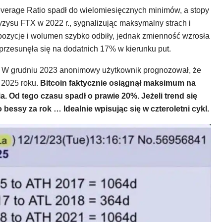
everage Ratio spadł do wielomiesięcznych minimów, a stopy
zysu FTX w 2022 r., sygnalizując maksymalny strach i
pozycje i wolumen szybko odbiły, jednak zmienność wzrosła
 przesunęła się na dodatnich 17% w kierunku put.
 W grudniu 2023 anonimowy użytkownik prognozował, że
 2025 roku.
Bitcoin faktycznie osiągnął maksimum na
. Od tego czasu spadł o prawie 20%. Jeżeli trend się
bessy za rok … Idealnie wpisując się w czteroletni cykl.