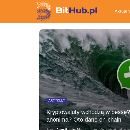
Aktualn
Gospod
ARTYKUŁY
Kryptowaluty wchodzą w bessę? 
anonima? Oto dane on-chain
Ostatnia aktualizacj
Przez
Artur Goniec (Argonauta)