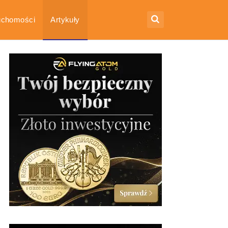
uchomości
Artykuły