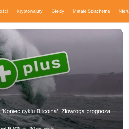
ości
Kryptowaluty
Giełdy
Metale Szlachetne
Nier
arka
Poradniki
'Koniec cyklu Bitcoina’. Złowroga prognoza
a
paź 19, 2025
7 min czytania