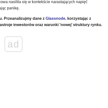
żowa nasiliła się w kontekście narastających napięć
jąc panikę.
hu. Przeanalizujmy dane z
Glassnode
, korzystając z
astroje inwestorów oraz warunki 'nowej’ struktury rynku.
ad