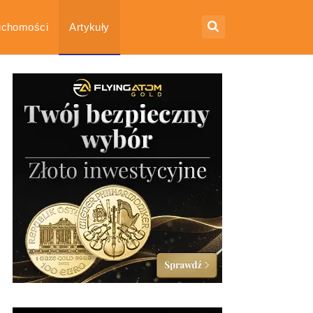
uchomości
Artykuły