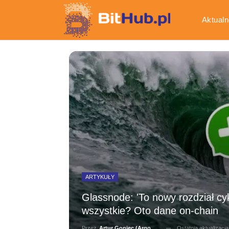
Aktualn
Gospod
ARTYKUŁY
Glassnode: 'To nowy rozdział cyk
wszystkie? Oto dane on-chain
Ostatnia aktualizacj
Przez
Artur Goniec (Argonauta)