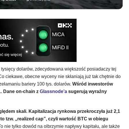
07 tysięcy dolarów, zdecydowana większość posiadaczy tej
o ciekawe, obecne wyceny nie skłaniają już tak chętnie do
zełamaniu bariery 100 tys. dolarów.
Wśród inwestorów
. Dane on-chain z
Glassnode’a
sugerują wyraźny
lędem skali. Kapitalizacja rynkowa przekroczyła już 2,1
 to tzw. „realized cap”, czyli wartość BTC w obiegu
To nie tylko dowód na olbrzymie napływy kapitału, ale także