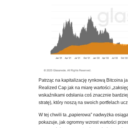
Patrząc na kapitalizację rynkową Bitcoina j
Realized Cap jak na miarę wartości „zaksi
wskaźnikami odsłania coś znacznie bardziej 
stratę), który noszą na swoich portfelach ucz
W tej chwili ta „papierowa” nadwyżka osiąga
pokazuje, jak ogromny wzrost wartości prze