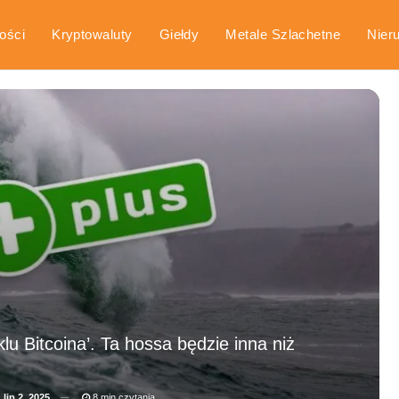
ości
Kryptowaluty
Giełdy
Metale Szlachetne
Nier
arka
Poradniki
lu Bitcoina’. Ta hossa będzie inna niż
a
lip 2, 2025
8 min czytania