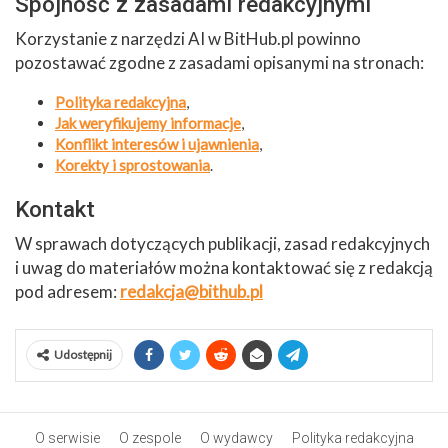
Spójność z zasadami redakcyjnymi
Korzystanie z narzędzi AI w BitHub.pl powinno
pozostawać zgodne z zasadami opisanymi na stronach:
Polityka redakcyjna
,
Jak weryfikujemy informacje
,
Konflikt interesów i ujawnienia
,
Korekty i sprostowania
.
Kontakt
W sprawach dotyczących publikacji, zasad redakcyjnych
i uwag do materiałów można kontaktować się z redakcją
pod adresem:
redakcja@bithub.pl
Udostępnij
O serwisie
O zespole
O wydawcy
Polityka redakcyjna