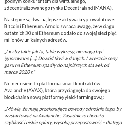
godnym konkurentem dla wirtualnego,
zdecentralizowanego rynku Decentraland (MANA).
Następne są dwa najlepsze aktywa kryptowalutowe:
Bitcoin i Ethereum. Arnold zwraca uwagę, że w ciągu
ostatnich 30 dni Ethereum dodało do swojej sieci pięć
milionów unikalnych adresów.
„Liczby takie jak ta, takie wykresy, nie mogą być
ignorowane […]. Dowód tkwi w danych. I wreszcie ceny
gasu na Ethereum spadły do ​​najniższych stawek od
marca 2020 r.”
Numer osiem to platforma smart kontraktów
Avalanche (AVAX), która przyciągnęła do swojego
blockchaina nową platformę yield-farmingową:
„Mówią, że mają przekonujące powody odnośnie tego, by
wystartować na Avalanche. Zasadniczo chodzi o
szybkość i niskie opłaty, wysoką przepustowość – dlatego