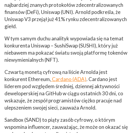
najbardziej znanych protokołów zdecentralizowanych
finansów (DeFi), Uniswap (UNI). Arnold podkreśla, że
Uniswap V3 przejął już 41% rynku zdecentralizowanych
giełd.
W tym samym duchu analityk wypowiada się na temat
konkurenta Uniswap – SushiSwap (SUSHI), który już
niebawem ma pokazać światu swoją platformę tokenów
niewymienialnych (NFT).
Czwartą monetą cyfrową na liście Arnolda jest
konkurent Ethereum,
Cardano (ADA)
. Cardano jest
liderem pod względem średniej, dziennej aktywności
deweloperskiej na GitHub w ciągu ostatnich 30 dni, co
wskazuje, że zespół programistów ciężko pracuje nad
ulepszeniem swojej sieci, zauważa Arnold.
Sandbox (SAND) to piąty zasób cyfrowy, o którym
wspomina influencer, zauważając, że może on okazać się