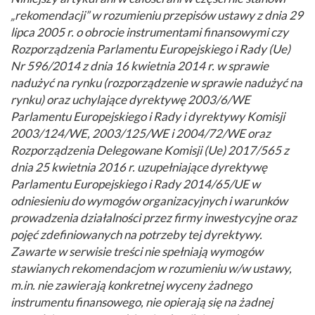
„rekomendacji” w rozumieniu przepisów ustawy z dnia 29
lipca 2005 r. o obrocie instrumentami finansowymi czy
Rozporządzenia Parlamentu Europejskiego i Rady (Ue)
Nr 596/2014 z dnia 16 kwietnia 2014 r. w sprawie
nadużyć na rynku (rozporządzenie w sprawie nadużyć na
rynku) oraz uchylające dyrektywę 2003/6/WE
Parlamentu Europejskiego i Rady i dyrektywy Komisji
2003/124/WE, 2003/125/WE i 2004/72/WE oraz
Rozporządzenia Delegowane Komisji (Ue) 2017/565 z
dnia 25 kwietnia 2016 r. uzupełniające dyrektywę
Parlamentu Europejskiego i Rady 2014/65/UE w
odniesieniu do wymogów organizacyjnych i warunków
prowadzenia działalności przez firmy inwestycyjne oraz
pojęć zdefiniowanych na potrzeby tej dyrektywy.
Zawarte w serwisie treści nie spełniają wymogów
stawianych rekomendacjom w rozumieniu w/w ustawy,
m.in. nie zawierają konkretnej wyceny żadnego
instrumentu finansowego, nie opierają się na żadnej