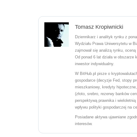
Tomasz Kropiwnicki
Dziennikarz i analityk rynku z po
Wydziału Prawa Uniwersytetu w Bia
zajmował się analizą rynku, oceną
Od ponad 6 lat działa w obszarze k
inwestor indywidualny.
W BitHub.pl pisze o kryptowalutach
gospodarce (decyzje Fed, stopy pr
mieszkaniowy, kredyty hipoteczne,
(złoto, srebro, rezerwy banków cen
perspektywą prawnika i wieloletnią
wpływu polityki gospodarczej na c
Posiadane aktywa ujawniane zgodnie
interesów.