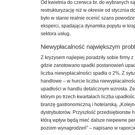
Od kwietnia do czerwca br. do wybranych 
restrukturyzację niż w okresie od stycznia 
było w stanie realnie ocenić szans powodz
eksperci, spadająca dynamika popytu w kraju
sektora usług.
Niewypłacalność największym prob
Z kryzysem najlepiej poradziły sobie firmy 
gdzie zanotowano spadki postanowień upadł
liczba niewypłacalności spadła o 2%. Z sytu
handlowe – w hurcie liczba niewypłacalnośc
upadłości w handlu detalicznym wzrosła. Ze 
którym po trzech kwartałach liczba upadłoś
branżę gastronomiczną i hotelarską. „Kolej
dystrybutorów. Przyszłość przedsiębiorstw 
którą wpływ będą mieć dalsze niepewne pers
poziom wynagrodzeń” – napisano w raporci