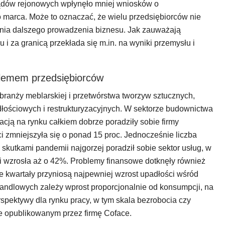
sądów rejonowych wpłynęło mniej wniosków o
do marca. Może to oznaczać, że wielu przedsiębiorców nie
enia dalszego prowadzenia biznesu. Jak zauważają
 i za granicą przekłada się m.in. na wyniki przemysłu i
lemem przedsiębiorców
z branży meblarskiej i przetwórstwa tworzyw sztucznych,
ościowych i restrukturyzacyjnych. W sektorze budownictwa
acją na rynku całkiem dobrze poradziły sobie firmy
i zmniejszyła się o ponad 15 proc. Jednocześnie liczba
skutkami pandemii najgorzej poradził sobie sektor usług, w
ci wzrosła aż o 42%. Problemy finansowe dotknęły również
ne kwartały przyniosą najpewniej wzrost upadłości wśród
handlowych zależy wprost proporcjonalnie od konsumpcji, na
pektywy dla rynku pracy, w tym skala bezrobocia czy
e opublikowanym przez firmę Coface.