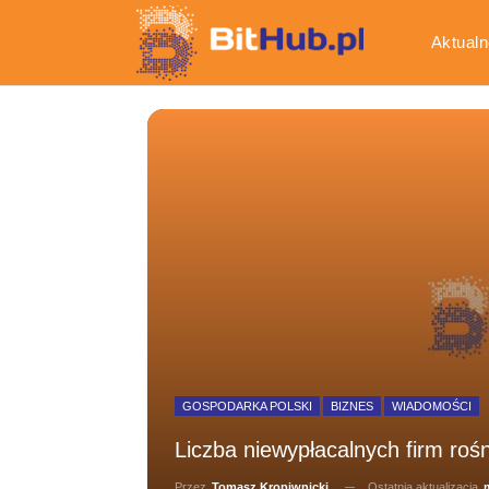
Aktualn
Gospod
GOSPODARKA POLSKI
BIZNES
WIADOMOŚCI
Liczba niewypłacalnych firm rośn
Ostatnia aktualizacja
m
Przez
Tomasz Kropiwnicki