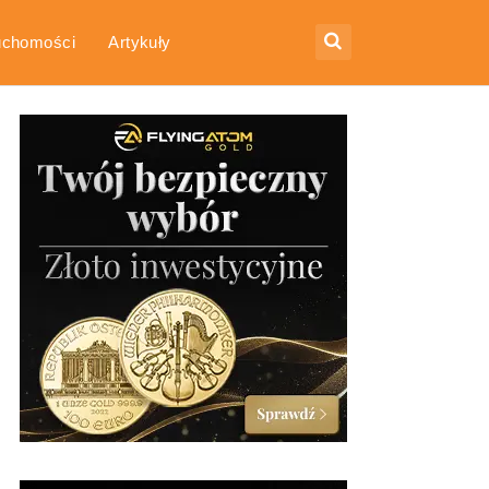
uchomości
Artykuły