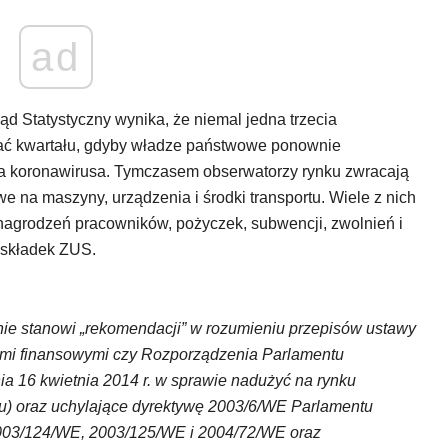
ad
d Statystyczny wynika, że niemal jedna trzecia
rwać kwartału, gdyby władze państwowe ponownie
ia koronawirusa. Tymczasem obserwatorzy rynku zwracają
e na maszyny, urządzenia i środki transportu. Wiele z nich
ynagrodzeń pracowników, pożyczek, subwencji, zwolnień i
z składek ZUS.
i nie stanowi „rekomendacji” w rozumieniu przepisów ustawy
ntami finansowymi czy Rozporządzenia Parlamentu
ia 16 kwietnia 2014 r. w sprawie nadużyć na rynku
u) oraz uchylające dyrektywę 2003/6/WE Parlamentu
2003/124/WE, 2003/125/WE i 2004/72/WE oraz