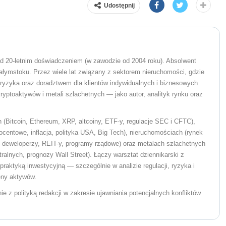
Udostępnij
nad 20-letnim doświadczeniem (w zawodzie od 2004 roku). Absolwent
łymstoku. Przez wiele lat związany z sektorem nieruchomości, gdzie
 ryzyka oraz doradztwem dla klientów indywidualnych i biznesowych.
ryptoaktywów i metali szlachetnych — jako autor, analityk rynku oraz
 (Bitcoin, Ethereum, XRP, altcoiny, ETF-y, regulacje SEC i CFTC),
ocentowe, inflacja, polityka USA, Big Tech), nieruchomościach (rynek
 deweloperzy, REIT-y, programy rządowe) oraz metalach szlachetnych
tralnych, prognozy Wall Street). Łączy warsztat dziennikarski z
 praktyką inwestycyjną — szczególnie w analizie regulacji, ryzyka i
eny aktywów.
 z polityką redakcji w zakresie ujawniania potencjalnych konfliktów