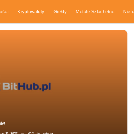
ości
Kryptowaluty
Giełdy
Metale Szlachetne
Nier
arka
Poradniki
ie
ar 11, 2022
2 min czytania