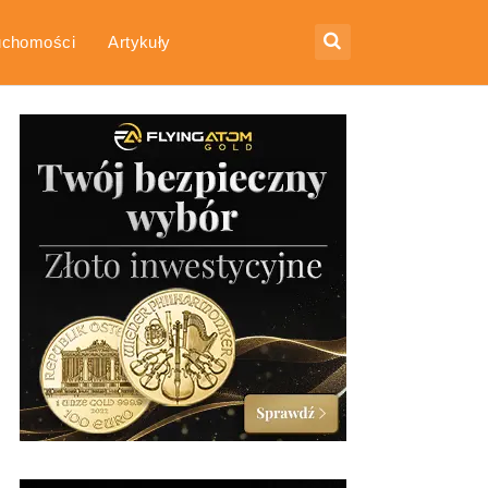
uchomości
Artykuły