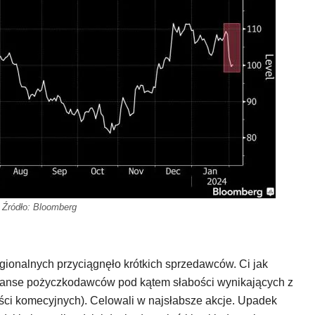
Źródło: Bloomberg
ionalnych przyciągnęło krótkich sprzedawców. Ci jak
bilanse pożyczkodawców pod kątem słabości wynikających z
ści komecyjnych). Celowali w najsłabsze akcje. Upadek