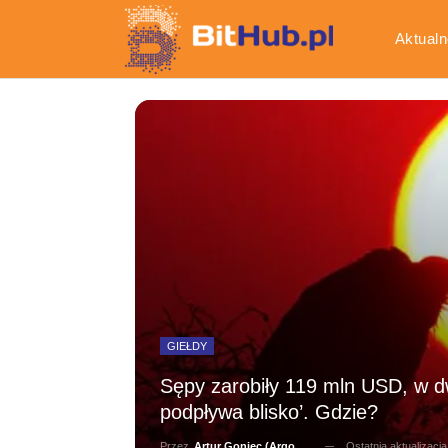
Aktualn
Gospod
GIEŁDY
Sępy zarobiły 119 mln USD, w dw
podpływa blisko’. Gdzie?
Ostatnia aktualizacj
Przez
Artur Goniec (Argonauta)