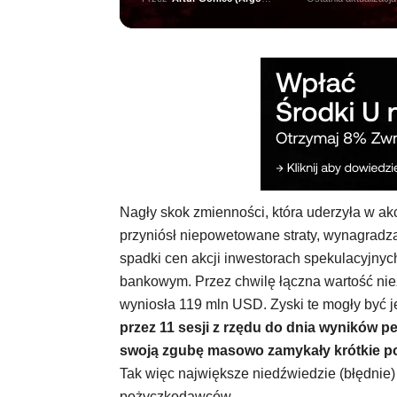
Nagły skok zmienności, która uderzyła w a
przyniósł niepowetowane straty, wynagradza
spadki cen akcji inwestorach spekulacyjnyc
bankowym. Przez chwilę łączna wartość nie
wyniosła 119 mln USD. Zyski te mogły być 
przez 11 sesji z rzędu do dnia wynikó
swoją zgubę masowo zamykały krótkie po
Tak więc największe niedźwiedzie (błędnie)
pożyczkodawców.