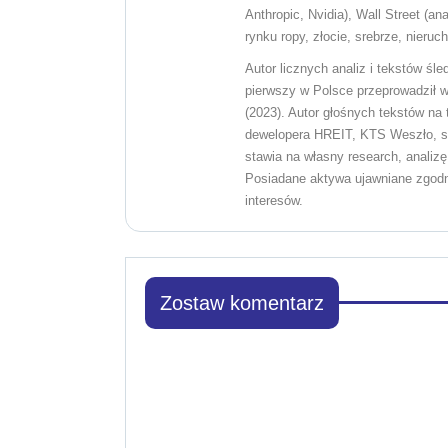
Anthropic, Nvidia), Wall Street (a
rynku ropy, złocie, srebrze, nier
Autor licznych analiz i tekstów śl
pierwszy w Polsce przeprowadził w
(2023). Autor głośnych tekstów na
dewelopera HREIT, KTS Weszło, sy
stawia na własny research, analizę
Posiadane aktywa ujawniane zgodnie
interesów.
Zostaw komentarz