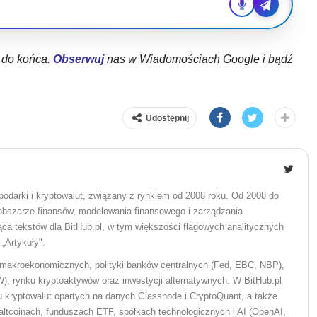
ł do końca.
Obserwuj
nas w Wiadomościach Google i bądź
Udostępnij
odarki i kryptowalut, związany z rynkiem od 2008 roku. Od 2008 do
obszarze finansów, modelowania finansowego i zarządzania
ąca tekstów dla BitHub.pl, w tym większości flagowych analitycznych
„Artykuły".
h makroekonomicznych, polityki banków centralnych (Fed, EBC, NBP),
W), rynku kryptoaktywów oraz inwestycji alternatywnych. W BitHub.pl
ku kryptowalut opartych na danych Glassnode i CryptoQuant, a także
 altcoinach, funduszach ETF, spółkach technologicznych i AI (OpenAI,