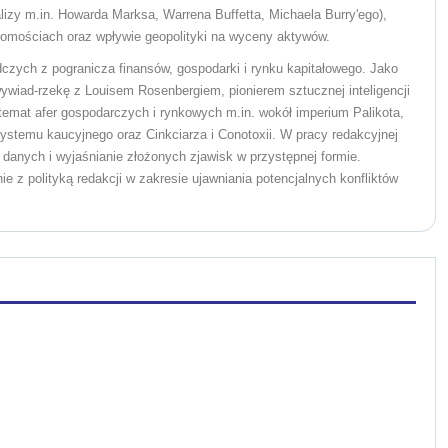
nalizy m.in. Howarda Marksa, Warrena Buffetta, Michaela Burry'ego),
uchomościach oraz wpływie geopolityki na wyceny aktywów.
edczych z pogranicza finansów, gospodarki i rynku kapitałowego. Jako
ywiad-rzekę z Louisem Rosenbergiem, pionierem sztucznej inteligencji
 temat afer gospodarczych i rynkowych m.in. wokół imperium Palikota,
stemu kaucyjnego oraz Cinkciarza i Conotoxii. W pracy redakcyjnej
 danych i wyjaśnianie złożonych zjawisk w przystępnej formie.
 z polityką redakcji w zakresie ujawniania potencjalnych konfliktów