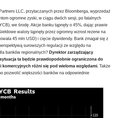
artners LLC, przytaczanych przez Bloomberga, wyprzedaż
tom ogromne zyski, w ciągu dwóch sesji, po fatalnych
B), we środę. Akcje banku tąpnęły o 45%, dając prawie
Giełdowe walory tąpnęły przez ogromny wzrost rezerw na
kiwała 45 mln USD) i cięcie dywidendy. Bank zmagał się z
perspektywą surowszych regulacji ze względu na
 dla banków regionalnych?
Dyrektor zarządzający
 sytuacja ta będzie prawdopodobnie ograniczona do
i komercyjnych różni się pod wieloma względami.
Także
nno pozwolić większości banków na odpowiednie