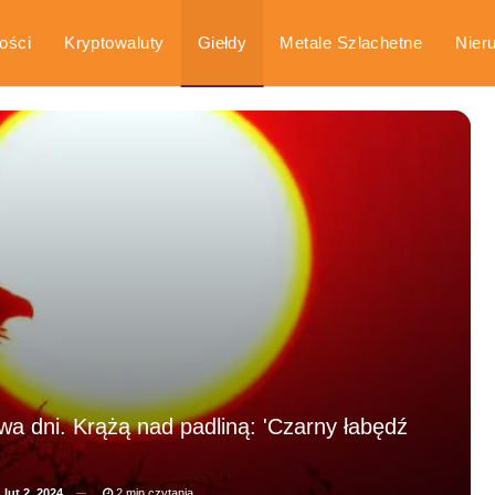
ości
Kryptowaluty
Giełdy
Metale Szlachetne
Nier
arka
Poradniki
a dni. Krążą nad padliną: 'Czarny łabędź
a
lut 2, 2024
2 min czytania