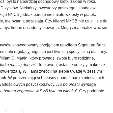
dzi był to najbardziej dochodowy krótki zakład w roku.
 zysków. Niektórzy inwestorzy postrzegali spadek w
kcje NYCB jednak bardzo nieśmiałe wzrosły w piątek,
, ale pytania pozostają. Czy klienci NYCB nie rzucili się do
 być trudne do zidentyfikowania. Mogą zmaterializować się
 aktywów spowodowany przejęciem upadłego Signature Bank
działu regulacyjnego, co jest kwestią specyficzną dla firmy.
liam C. Martin, który prowadzi swoje biuro rodzinne,
arka ma się dobrze’
. To prawda, ostatnie odczyty makro ze
otwierdzają. Williams zwrócił na siebie uwagę w zeszłym
Bank. W poprzedzających głośny upadek banku miesiącach
w wartościowych pożyczkodawcy.
„To po prostu wymaga
wa bomba zegarowa w SVB była na widoku”.
Czy podobnie