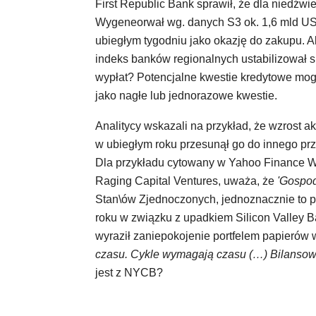
First Republic Bank sprawił, że dla niedźwie
Wygeneorwał wg. danych S3 ok. 1,6 mld USD
ubiegłym tygodniu jako okazję do zakupu. A
indeks banków regionalnych ustabilizował się
wypłat? Potencjalne kwestie kredytowe mogą
jako nagłe lub jednorazowe kwestie.
Analitycy wskazali na przykład, że wzrost
w ubiegłym roku przesunął go do innego prze
Dla przykładu cytowany w Yahoo Finance Wil
Raging Capital Ventures, uważa, że
'Gospod
Stan\ów Zjednoczonych, jednoznacznie to p
roku w związku z upadkiem Silicon Valley 
wyraził zaniepokojenie portfelem papieró
czasu. Cykle wymagają czasu (…) Bilanso
jest z NYCB?