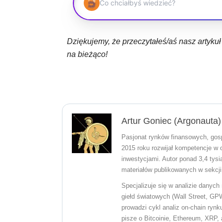
Dziękujemy, że przeczytałeś/aś nasz artyku
na bieżąco!
Artur Goniec (Argonauta)
Pasjonat rynków finansowych, gosp
2015 roku rozwijał kompetencje w 
inwestycjami. Autor ponad 3,4 tysi
materiałów publikowanych w sekcji 
Specjalizuje się w analizie danyc
giełd światowych (Wall Street, GP
prowadzi cykl analiz on-chain ryn
pisze o Bitcoinie, Ethereum, XRP,