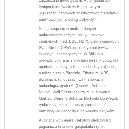
zarządzania inwestycjami. Autor ponad 3,4
tysiąca tekstów dla BitHub.pl, w tym
większości flagowych analitycznych materiałów
publikowanych w sekcji „Artykuły".
Specjalizuje się w analizie danych
makroekonomicznych, polityki banków
centralnych (Fed, EBC, NBP), giełd światowych
(Wall Street, GPW), rynku kryptoaktywów oraz
inwestycji alternatywnych. W BitHub.pl
prowadzi cykl analiz on-chain rynku kryptowalut
opartych na danych Glassnode i CryptoQuant,
a także pisze o Bitcoinie, Ethereum, XRP,
altcoinach, funduszach ETF, spółkach
technologicznych i AI (OpenAI, Anthropic,
Nvidia), Wall Street (analizy m.in. Howarda
Marksa, Warrena Buffetta, Michaela Burry'ego),
rynku ropy, złocie, srebrze, nieruchomościach
oraz wpływie geopolityki na wyceny aktywów.
Autor licznych analiz i tekstów śledczych z
pogranicza finansów, gospodarki i rynku