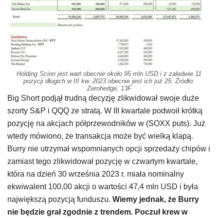
Holding Scion jest wart obecnie około 95 mln USD i z zaledwie 11
pozycji długich w III kw. 2023 obecnie jest ich już 25. Źródło:
Zerohedge, 13F
Big Short podjął trudną decyzję zlikwidował swoje duże
szorty S&P i QQQ ze stratą. W III kwartale podwoił krótką
pozycję na akcjach półprzewodników w (SOXX puts). Już
wtedy mówiono, że transakcja może być wielką klapą.
Burry nie utrzymał wspomnianych opcji sprzedaży chipów i
zamiast tego zlikwidował pozycję w czwartym kwartale,
która na dzień 30 września 2023 r. miała nominalny
ekwiwalent 100,00 akcji o wartości 47,4 mln USD i była
największą pozycją funduszu.
Wiemy jednak, że Burry
nie będzie grał zgodnie z trendem. Poczuł krew w