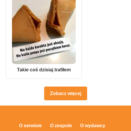
Takie coś dzisiaj trafiłem
Zobacz więcej
O serwisie
O zespole
O wydawcy