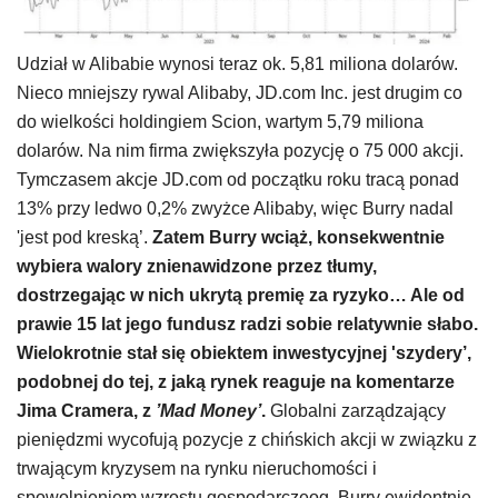
Udział w Alibabie wynosi teraz ok. 5,81 miliona dolarów.
Nieco mniejszy rywal Alibaby, JD.com Inc. jest drugim co
do wielkości holdingiem Scion, wartym 5,79 miliona
dolarów. Na nim firma zwiększyła pozycję o 75 000 akcji.
Tymczasem akcje JD.com od początku roku tracą ponad
13% przy ledwo 0,2% zwyżce Alibaby, więc Burry nadal
'jest pod kreską’.
Zatem Burry wciąż, konsekwentnie
wybiera walory znienawidzone przez tłumy,
dostrzegając w nich ukrytą premię za ryzyko… Ale od
prawie 15 lat jego fundusz radzi sobie relatywnie słabo.
Wielokrotnie stał się obiektem inwestycyjnej 'szydery’,
podobnej do tej, z jaką rynek reaguje na komentarze
Jima Cramera, z
’Mad Money’
.
Globalni zarządzający
pieniędzmi wycofują pozycje z chińskich akcji w związku z
trwającym kryzysem na rynku nieruchomości i
spowolnieniem wzrostu gospodarczeog. Burry ewidentnie