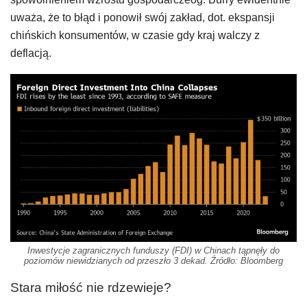
uważa, że to błąd i ponowił swój zakład, dot. ekspansji
chińskich konsumentów, w czasie gdy kraj walczy z
deflacją.
Inwestycje zagranicznych funduszy (FDI) w Chinach tąpnęły do
poziomów niewidzianych od przeszło 3 dekad. Źródło: Bloomberg
Stara miłość nie rdzewieje?