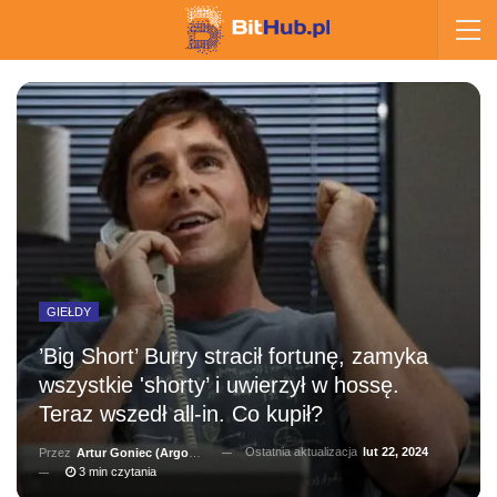
GIEŁDY
’Big Short’ Burry stracił fortunę, zamyka
wszystkie 'shorty’ i uwierzył w hossę.
Teraz wszedł all-in. Co kupił?
Ostatnia aktualizacja
lut 22, 2024
Przez
Artur Goniec (Argonauta)
3 min czytania