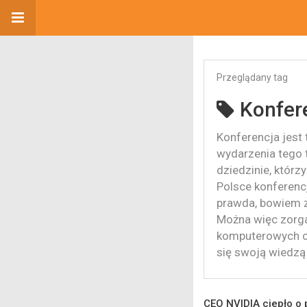
Przeglądany tag
Konfer
Konferencja jest 
wydarzenia tego 
dziedzinie, którz
Polsce konferencj
prawda, bowiem z
Można więc zorga
komputerowych czy
się swoją wiedzą
CEO NVIDIA ciepło o p