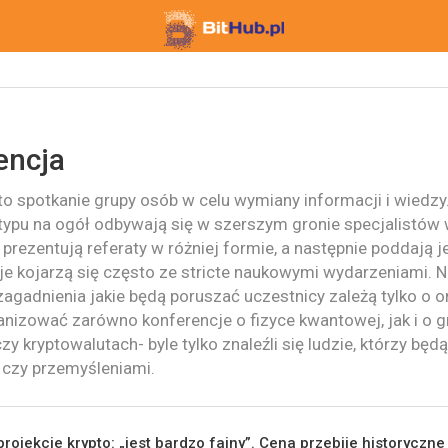
encja
to spotkanie grupy osób w celu wymiany informacji i wiedzy.
typu na ogół odbywają się w szerszym gronie specjalistów 
y prezentują referaty w różniej formie, a następnie poddają j
e kojarzą się często ze stricte naukowymi wydarzeniami. Ni
agadnienia jakie będą poruszać uczestnicy zależą tylko o o
nizować zarówno konferencje o fizyce kwantowej, jak i o g
 kryptowalutach- byle tylko znaleźli się ludzie, którzy będą 
 czy przemyśleniami.
rojekcie krypto: „jest bardzo fajny”. Cena przebije historyczne