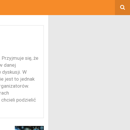
 Przyjmuje się, że
w danej
e dyskusji. W
e jest to jednak
rganizatorów.
rach
chcieli podzielić