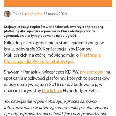
Przez
Łukasz Jeżak
18 marca 2020
Krajowy Depozyt Papierów Wartościowych stworzył rozproszoną
platformę dla rejestru akcjonariuszy, która obsługuje walne
zgromadzenia, w tym głosowania na odległość.
Kilka dni przed ogłoszeniem stanu epidemicznego w
kraju, odbyła się XX Konferencja Izby Domów
Maklerskich, na której mówiono m.in. o
Platformie
Blockchain dla Rynku Kapitałowego
.
Sławomir Panasiuk, wiceprezes KDPW,
prezentował
na
spotkaniu możliwości platformy, których to początków
należy upatrywać już w 2018 roku. Zbudowano ją w
oparciu o prywatny
blockchain
Hyperledger Fabric.
To rozwiązanie w pełni obsługuje proces zarówno
informowania o walnym zgromadzeniu, przekazywania
agendy, wprowadzania uchwał, jak i przeprowadzenia