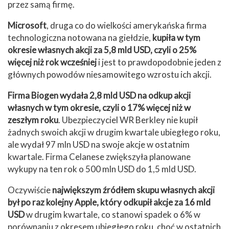
przez samą firmę.
Microsoft
, druga co do wielkości amerykańska firma
technologiczna notowana na giełdzie,
kupiła w tym
okresie własnych akcji za 5,8 mld USD, czyli o 25%
więcej niż rok wcześniej
i jest to prawdopodobnie jeden z
głównych powodów niesamowitego wzrostu ich akcji.
Firma Biogen wydała 2,8 mld USD na odkup akcji
własnych w tym okresie, czyli o 17% więcej niż w
zeszłym roku
. Ubezpieczyciel WR Berkley nie kupił
żadnych swoich akcji w drugim kwartale ubiegłego roku,
ale wydał 97 mln USD na swoje akcje w ostatnim
kwartale. Firma Celanese zwiększyła planowane
wykupy na ten rok o 500 mln USD do 1,5 mld USD.
Oczywiście
największym źródłem skupu własnych akcji
był po raz kolejny Apple, który odkupił akcje za 16 mld
USD
w drugim kwartale, co stanowi spadek o 6% w
porównaniu z okresem ubiegłego roku, choć w ostatnich