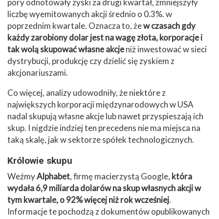
pory odnotowały zyski za drugi kwartał, zmniejszyły
liczbę wyemitowanych akcji średnio o 0.3%. w
poprzednim kwartale. Oznacza to, że
w czasach gdy
każdy zarobiony dolar jest na wagę złota, korporacje i
tak wolą skupować własne akcje
niż inwestować w sieci
dystrybucji, produkcję czy dzielić się zyskiem z
akcjonariuszami.
Co więcej, analizy udowodniły, że niektóre z
największych korporacji międzynarodowych w USA
nadal skupują własne akcje lub nawet przyspieszają ich
skup. I nigdzie indziej ten precedens nie ma miejsca na
taką skalę, jak w sektorze spółek technologicznych.
Królowie skupu
Weźmy
Alphabet
, firmę macierzystą Google,
która
wydała 6,9 miliarda dolarów na skup własnych akcji w
tym kwartale, o 92% więcej niż rok wcześniej
.
Informacje te pochodzą z dokumentów opublikowanych