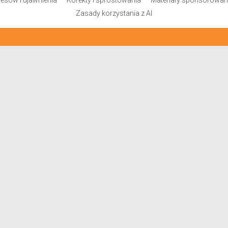
eresów i ujawnienia
Korekty i sprostowania
Materiały sponsorowane 
Zasady korzystania z AI