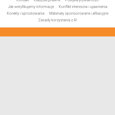
Kontakt
Klauzule prawne
Polityka prywatności
Jak weryfikujemy informacje
Konflikt interesów i ujawnienia
Korekty i sprostowania
Materiały sponsorowane i afiliacyjne
Zasady korzystania z AI